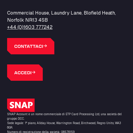
Commercial House, Laundry Lane, Blofield Heath,
Norfolk NR13 4SB
+44 (0)1603 777242
CONTATTACI
ACCEDI
Logo SNAP
SNAP Account è un nome commerciale di ETP Card Processing Ltd, una società del
gruppo DCC.
Sede legale: 1° piano, Allday House, Warrington Road, Birchwood, Regno Unito, WA3
6GR.
Numero di registrazione della società: 06576159