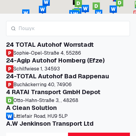
24 TOTAL Autohof Worrstadt
Sophie-Opel-Straße 4, 55286
24-Agip Autohof Homberg (Efze)
Schilfwiese 1, 34593
24-TOTAL Autohof Bad Rappenau
Buchäckerring 40, 74906
4 RATAI Transport GmbH Depot
Otto-Hahn-Straße 3, , 48268
A Clean Solution
Littlefair Road, HU9 5LP
A.W Jenkinson Transport Ltd
Progress House, ME11 5GA