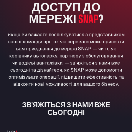
ДОСТУП ДО
Washway Road, PE12 8LT
Anpol Sp. z o.o.
МЕРЕЖІ
SNAP
?
Ul. Torunska 147, 85884
Aqua Ariva GmbH
Якщо ви бажаєте поспілкуватися з представником
Marie-Curie-Straße 24, 68219
нашої команди про те, які переваги може принести
Aral Autohof Bockel
вам приєднання до мережі SNAP — чи то як
An der Autobahn 1, 27404
керівнику автопарку, партнеру з обслуговування
ARAL Autohof Bockenem
чи водієві вантажівки, — зв’яжіться з нами вже
Oppelner Str. 1, 31167
сьогодні та дізнайтеся, як SNAP може допомогти
ARAL Autohof Merklingen
оптимізувати операції, підвищити ефективність та
Nellinger Str. 24, 89188
відкрити нові можливості для вашого бізнесу.
ARAL Autohof Preis
Schellweilerstraße 1, 66871
ЗВ’ЯЖІТЬСЯ З НАМИ ВЖЕ
ARAL Tankstelle - XXL Truckwash.de
СЬОГОДНІ
GmbH
Obernburger Str. 127, 63811
Ardleigh South Services