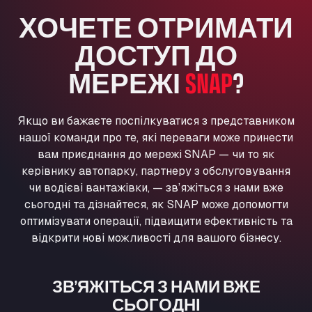
Washway Road, PE12 8LT
ХОЧЕТЕ ОТРИМАТИ
Anpol Sp. z o.o.
ДОСТУП ДО
Ul. Torunska 147, 85884
Aqua Ariva GmbH
МЕРЕЖІ
SNAP
?
Marie-Curie-Straße 24, 68219
Aral Autohof Bockel
Якщо ви бажаєте поспілкуватися з представником
An der Autobahn 1, 27404
ARAL Autohof Bockenem
нашої команди про те, які переваги може принести
вам приєднання до мережі SNAP — чи то як
Oppelner Str. 1, 31167
керівнику автопарку, партнеру з обслуговування
ARAL Autohof Merklingen
чи водієві вантажівки, — зв’яжіться з нами вже
Nellinger Str. 24, 89188
сьогодні та дізнайтеся, як SNAP може допомогти
ARAL Autohof Preis
оптимізувати операції, підвищити ефективність та
Schellweilerstraße 1, 66871
відкрити нові можливості для вашого бізнесу.
ARAL Tankstelle - XXL Truckwash.de
GmbH
ЗВ’ЯЖІТЬСЯ З НАМИ ВЖЕ
Obernburger Str. 127, 63811
Ardleigh South Services
СЬОГОДНІ