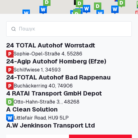
24 TOTAL Autohof Worrstadt
Sophie-Opel-Straße 4, 55286
24-Agip Autohof Homberg (Efze)
Schilfwiese 1, 34593
24-TOTAL Autohof Bad Rappenau
Buchäckerring 40, 74906
4 RATAI Transport GmbH Depot
Otto-Hahn-Straße 3, , 48268
A Clean Solution
Littlefair Road, HU9 5LP
A.W Jenkinson Transport Ltd
Progress House, ME11 5GA