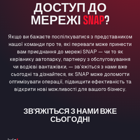
ДОСТУП ДО
Washway Road, PE12 8LT
Anpol Sp. z o.o.
МЕРЕЖІ
SNAP
?
Ul. Torunska 147, 85884
Aqua Ariva GmbH
Якщо ви бажаєте поспілкуватися з представником
Marie-Curie-Straße 24, 68219
нашої команди про те, які переваги може принести
Aral Autohof Bockel
вам приєднання до мережі SNAP — чи то як
An der Autobahn 1, 27404
керівнику автопарку, партнеру з обслуговування
ARAL Autohof Bockenem
чи водієві вантажівки, — зв’яжіться з нами вже
Oppelner Str. 1, 31167
сьогодні та дізнайтеся, як SNAP може допомогти
ARAL Autohof Merklingen
оптимізувати операції, підвищити ефективність та
Nellinger Str. 24, 89188
відкрити нові можливості для вашого бізнесу.
ARAL Autohof Preis
Schellweilerstraße 1, 66871
ЗВ’ЯЖІТЬСЯ З НАМИ ВЖЕ
ARAL Tankstelle - XXL Truckwash.de
СЬОГОДНІ
GmbH
Obernburger Str. 127, 63811
Ardleigh South Services