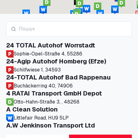
24 TOTAL Autohof Worrstadt
Sophie-Opel-Straße 4, 55286
24-Agip Autohof Homberg (Efze)
Schilfwiese 1, 34593
24-TOTAL Autohof Bad Rappenau
Buchäckerring 40, 74906
4 RATAI Transport GmbH Depot
Otto-Hahn-Straße 3, , 48268
A Clean Solution
Littlefair Road, HU9 5LP
A.W Jenkinson Transport Ltd
Progress House, ME11 5GA