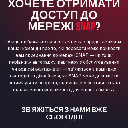
ХОЧЕТЕ ОТРИМАТИ
Washway Road, PE12 8LT
ДОСТУП ДО
Anpol Sp. z o.o.
Ul. Torunska 147, 85884
МЕРЕЖІ
SNAP
?
Aqua Ariva GmbH
Marie-Curie-Straße 24, 68219
Aral Autohof Bockel
Якщо ви бажаєте поспілкуватися з представником
нашої команди про те, які переваги може принести
An der Autobahn 1, 27404
вам приєднання до мережі SNAP — чи то як
ARAL Autohof Bockenem
керівнику автопарку, партнеру з обслуговування
Oppelner Str. 1, 31167
чи водієві вантажівки, — зв’яжіться з нами вже
ARAL Autohof Merklingen
сьогодні та дізнайтеся, як SNAP може допомогти
Nellinger Str. 24, 89188
оптимізувати операції, підвищити ефективність та
ARAL Autohof Preis
відкрити нові можливості для вашого бізнесу.
Schellweilerstraße 1, 66871
ARAL Tankstelle - XXL Truckwash.de
GmbH
ЗВ’ЯЖІТЬСЯ З НАМИ ВЖЕ
СЬОГОДНІ
Obernburger Str. 127, 63811
Ardleigh South Services