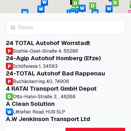
24 TOTAL Autohof Worrstadt
Sophie-Opel-Straße 4, 55286
24-Agip Autohof Homberg (Efze)
Schilfwiese 1, 34593
24-TOTAL Autohof Bad Rappenau
Buchäckerring 40, 74906
4 RATAI Transport GmbH Depot
Otto-Hahn-Straße 3, , 48268
A Clean Solution
Littlefair Road, HU9 5LP
A.W Jenkinson Transport Ltd
Progress House, ME11 5GA