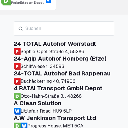
Parkplätze am Depot
24 TOTAL Autohof Worrstadt
Sophie-Opel-Straße 4, 55286
24-Agip Autohof Homberg (Efze)
Schilfwiese 1, 34593
24-TOTAL Autohof Bad Rappenau
Buchäckerring 40, 74906
4 RATAI Transport GmbH Depot
Otto-Hahn-Straße 3, , 48268
A Clean Solution
Littlefair Road, HU9 5LP
A.W Jenkinson Transport Ltd
Progress House, ME11 5GA