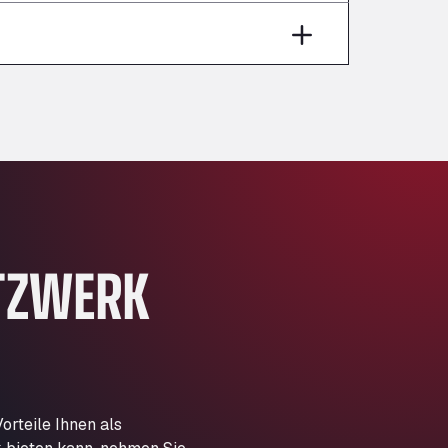
Aut A1 Exit 385, 01207
Anglia Motel
Washway Road, PE12 8LT
Anpol Sp. z o.o.
Ul. Torunska 147, 85884
Aqua Ariva GmbH
Marie-Curie-Straße 24, 68219
Aral Autohof Bockel
An der Autobahn 1, 27404
ARAL Autohof Bockenem
TZWERK
Oppelner Str. 1, 31167
ARAL Autohof Merklingen
Nellinger Str. 24, 89188
ARAL Autohof Preis
Schellweilerstraße 1, 66871
ARAL Tankstelle - XXL
rteile Ihnen als
Truckwash.de GmbH