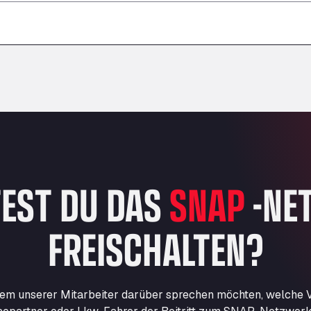
–
–
–
EST DU DAS
SNAP
-NE
FREISCHALTEN?
nem unserer Mitarbeiter darüber sprechen möchten, welche Vo