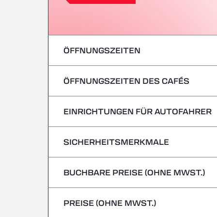
ÖFFNUNGSZEITEN
ÖFFNUNGSZEITEN DES CAFÉS
Montag
Dienstag
EINRICHTUNGEN FÜR AUTOFAHRER
Montag
Mittwoch
Dienstag
SICHERHEITSMERKMALE
Keine Kühlfahrzeuge
Donnerstag
Mittwoch
BUCHBARE PREISE (OHNE MWST.)
Gefahrguttransporte/ADR werden nicht 
Freitag
Donnerstag
PREISE (OHNE MWST.)
Samstag
Freitag