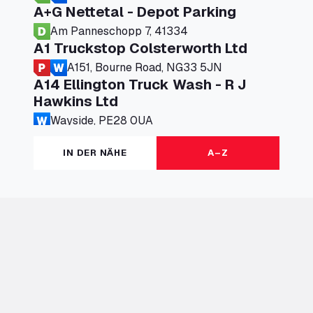
A+G Nettetal - Depot Parking
Am Panneschopp 7, 41334
A1 Truckstop Colsterworth Ltd
A151, Bourne Road, NG33 5JN
A14 Ellington Truck Wash - R J
Hawkins Ltd
Wayside, PE28 0UA
A19 Northbound Services (Exelby)
IN DER NÄHE
A–Z
Ingleby Arncliffe, DL6 3JT
A19 Services North (Ron Perry)
A19 Services North, TS27 3HH
A19 Services South (Ron Perry)
A19 Services South, TS27 3HH
A19 Southbound Services (Exelby)
Ingleby Arncliffe, DL6 3LG
A2 Truck parking Echt
Oude Lakerweg 2, 6101