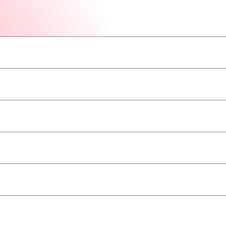
–
–
–
–
–
–
–
angenommen
–
–
–
–