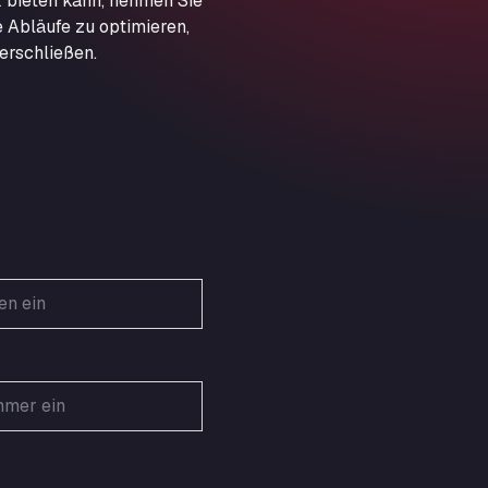
 bieten kann, nehmen Sie
Obernburger Str. 127, 63811
e Abläufe zu optimieren,
Ardleigh South Services
erschließen.
a120 westbound, CO77SL
Area 47 Hermanos Rico
Autovia A4 km 47, 28300
Area de Servicio Agetrans
Autovia del Mediterraneo , 30850
Area Servicio Galp Las Bovedas
Autovia 5 KM 405, 7, 06006
Area Servidiesel S L
Calle Migjorn No 6, 12539
Arluno Truck Village
Via per Turbigo 69, 20004
Asapjobs
Objazdowa 35, 99-300
Ashford International Truck Stop
Unit 14 Waterbrook Park, TN24 0FL