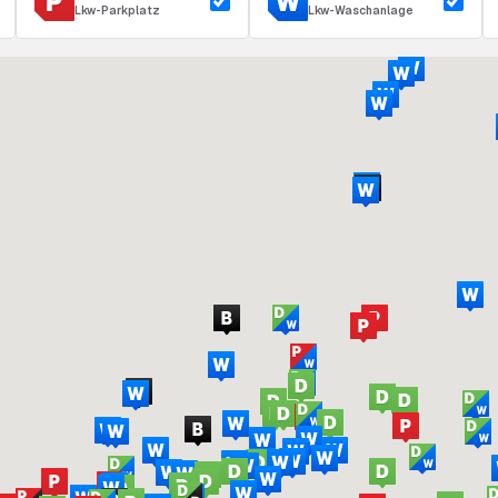
Lkw-Parkplatz
Lkw-Waschanlage