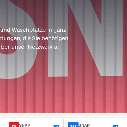
S
S
S
Auftanken
t
t
t
Zugang & Sicherheit
Langzeitparkplatz
P
P
P
 und Waschplätze in ganz
tungen, die Sie benötigen,
über unser Netzwerk an
SNAP
SNAP