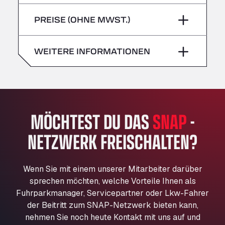
Freitag
–
Bühlwiesenweg 15, 72221
Sonntag
–
PREISE (OHNE MWST.)
All 4 Trucks
Samstag
–
Klaverbladstaat 21, 3560
American Truck Wash
Sonntag
–
WEITERE INFORMATIONEN
Av. des Etats-Unis 90, 6041
Andamur Guarroman
Aut. A4 Salida 288 Pol. Ind. del Guadiel, 23210
Andamur La Junquera
MÖCHTEST DU DAS
SNAP
-
AP7 Salida 2, C/ Bassegoda, 4, 17700
Andamur Pamplona
NETZWERK FREISCHALTEN?
A-15 Salida Imarcoain, 31119
Andamur San Roman II
Aut A1 Exit 385, 01207
Wenn Sie mit einem unserer Mitarbeiter darüber
Anglia Motel
sprechen möchten, welche Vorteile Ihnen als
Fuhrparkmanager, Servicepartner oder Lkw-Fahrer
Washway Road, PE12 8LT
der Beitritt zum SNAP-Netzwerk bieten kann,
Anpol Sp. z o.o.
nehmen Sie noch heute Kontakt mit uns auf und
Ul. Torunska 147, 85884