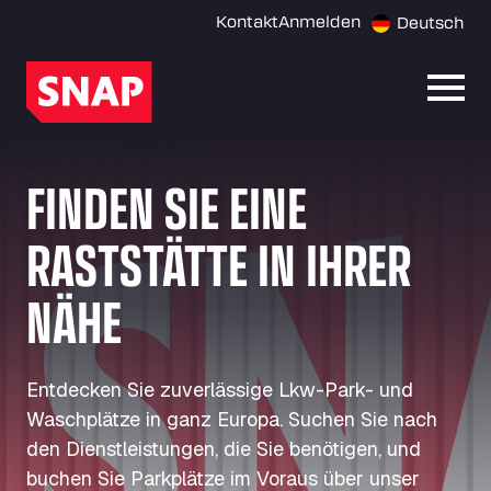
Kontakt
Anmelden
Deutsch
Menü 
FINDEN SIE EINE
RASTSTÄTTE IN IHRER
NÄHE
Entdecken Sie zuverlässige Lkw-Park- und
Waschplätze in ganz Europa. Suchen Sie nach
den Dienstleistungen, die Sie benötigen, und
buchen Sie Parkplätze im Voraus über unser