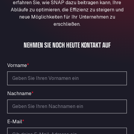
erfahren Sie, wie SNAP dazu beitragen kann, Ihre
Aqua Ariva GmbH
Abläufe zu optimieren, die Effizienz zu steigern und
Marie-Curie-Straße 24, 68219
neue Möglichkeiten für Ihr Unternehmen zu
Aral Autohof Bockel
erschließen.
An der Autobahn 1, 27404
ARAL Autohof Bockenem
NEHMEN SIE NOCH HEUTE KONTAKT AUF
Oppelner Str. 1, 31167
ARAL Autohof Merklingen
Nellinger Str. 24, 89188
Vorname
*
ARAL Autohof Preis
Schellweilerstraße 1, 66871
ARAL Tankstelle - XXL Truckwash.de
GmbH
Nachname
*
Obernburger Str. 127, 63811
Ardleigh South Services
a120 westbound, CO77SL
Area 47 Hermanos Rico
E-Mail
*
Autovia A4 km 47, 28300