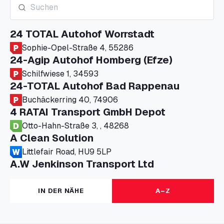
24 TOTAL Autohof Worrstadt
Sophie-Opel-Straße 4, 55286
24-Agip Autohof Homberg (Efze)
Schilfwiese 1, 34593
24-TOTAL Autohof Bad Rappenau
Buchäckerring 40, 74906
4 RATAI Transport GmbH Depot
Otto-Hahn-Straße 3, , 48268
A Clean Solution
Littlefair Road, HU9 5LP
A.W Jenkinson Transport Ltd
Progress House, ME11 5GA
A+G Nettetal - Depot Parking
IN DER NÄHE
A–Z
Am Panneschopp 7, 41334
A1 Truckstop Colsterworth Ltd