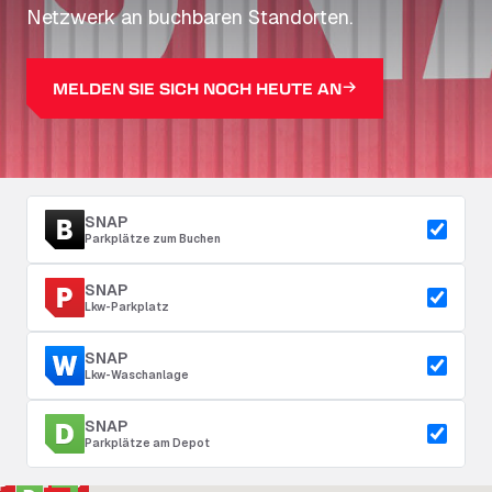
Netzwerk an buchbaren Standorten.
MELDEN SIE SICH NOCH HEUTE AN
SNAP
Parkplätze zum Buchen
SNAP
Lkw-Parkplatz
SNAP
Lkw-Waschanlage
SNAP
Parkplätze am Depot