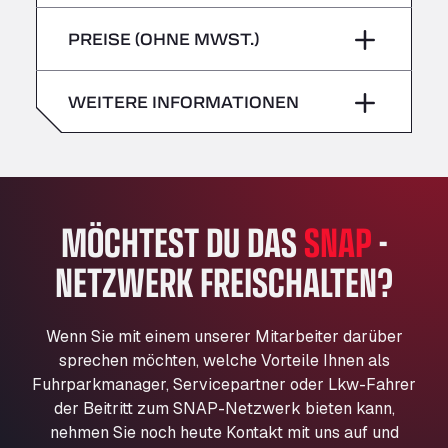
Freitag
–
Bühlwiesenweg 15, 72221
Sonntag
–
PREISE (OHNE MWST.)
All 4 Trucks
Samstag
–
Klaverbladstaat 21, 3560
American Truck Wash
Sonntag
–
WEITERE INFORMATIONEN
Av. des Etats-Unis 90, 6041
Andamur Guarroman
Aut. A4 Salida 288 Pol. Ind. del Guadiel, 23210
Andamur La Junquera
MÖCHTEST DU DAS
SNAP
-
AP7 Salida 2, C/ Bassegoda, 4, 17700
Andamur Pamplona
NETZWERK FREISCHALTEN?
A-15 Salida Imarcoain, 31119
Andamur San Roman II
Aut A1 Exit 385, 01207
Wenn Sie mit einem unserer Mitarbeiter darüber
Anglia Motel
sprechen möchten, welche Vorteile Ihnen als
Fuhrparkmanager, Servicepartner oder Lkw-Fahrer
Washway Road, PE12 8LT
der Beitritt zum SNAP-Netzwerk bieten kann,
Anpol Sp. z o.o.
nehmen Sie noch heute Kontakt mit uns auf und
Ul. Torunska 147, 85884