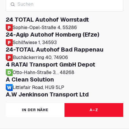
24 TOTAL Autohof Worrstadt
Sophie-Opel-Straße 4, 55286
24-Agip Autohof Homberg (Efze)
Schilfwiese 1, 34593
24-TOTAL Autohof Bad Rappenau
Buchäckerring 40, 74906
4 RATAI Transport GmbH Depot
Otto-Hahn-Straße 3, , 48268
A Clean Solution
Littlefair Road, HU9 5LP
A.W Jenkinson Transport Ltd
Progress House, ME11 5GA
A+G Nettetal - Depot Parking
IN DER NÄHE
A–Z
Am Panneschopp 7, 41334
A1 Truckstop Colsterworth Ltd