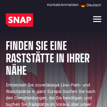
Kontakt
Anmelden
Deutsch
Menü 
FINDEN SIE EINE
RASTSTÄTTE IN IHRER
NÄHE
Entdecken Sie zuverlässige Lkw-Park- und
Waschplätze in ganz Europa. Suchen Sie nach
den Dienstleistungen, die Sie benötigen, und
buchen Sie Parkplätze im Voraus über unser