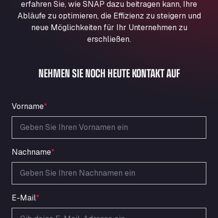
erfahren Sie, wie SNAP dazu beitragen kann, Ihre
Aqua Ariva GmbH
Abläufe zu optimieren, die Effizienz zu steigern und
Marie-Curie-Straße 24, 68219
neue Möglichkeiten für Ihr Unternehmen zu
Aral Autohof Bockel
erschließen.
An der Autobahn 1, 27404
ARAL Autohof Bockenem
NEHMEN SIE NOCH HEUTE KONTAKT AUF
Oppelner Str. 1, 31167
ARAL Autohof Merklingen
Nellinger Str. 24, 89188
Vorname
*
ARAL Autohof Preis
Schellweilerstraße 1, 66871
ARAL Tankstelle - XXL Truckwash.de
GmbH
Nachname
*
Obernburger Str. 127, 63811
Ardleigh South Services
a120 westbound, CO77SL
Area 47 Hermanos Rico
E-Mail
*
Autovia A4 km 47, 28300