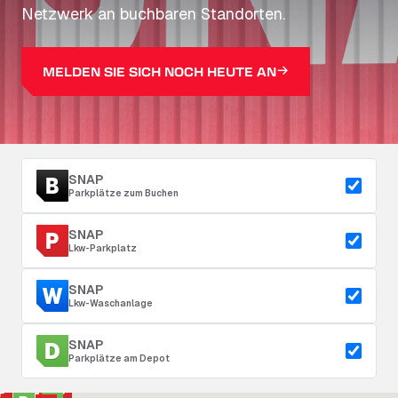
Netzwerk an buchbaren Standorten.
MELDEN SIE SICH NOCH HEUTE AN
SNAP
Parkplätze zum Buchen
SNAP
Lkw-Parkplatz
SNAP
Lkw-Waschanlage
SNAP
Parkplätze am Depot