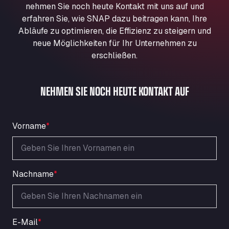
nehmen Sie noch heute Kontakt mit uns auf und
Aqua Ariva GmbH
erfahren Sie, wie SNAP dazu beitragen kann, Ihre
Marie-Curie-Straße 24, 68219
Abläufe zu optimieren, die Effizienz zu steigern und
Aral Autohof Bockel
neue Möglichkeiten für Ihr Unternehmen zu
An der Autobahn 1, 27404
erschließen.
ARAL Autohof Bockenem
Oppelner Str. 1, 31167
ARAL Autohof Merklingen
NEHMEN SIE NOCH HEUTE KONTAKT AUF
Nellinger Str. 24, 89188
ARAL Autohof Preis
Vorname
*
Schellweilerstraße 1, 66871
ARAL Tankstelle - XXL Truckwash.de
GmbH
Obernburger Str. 127, 63811
Nachname
*
Ardleigh South Services
a120 westbound, CO77SL
Area 47 Hermanos Rico
Autovia A4 km 47, 28300
E-Mail
*