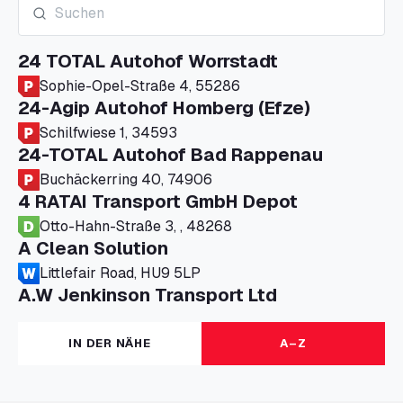
24 TOTAL Autohof Worrstadt
Sophie-Opel-Straße 4, 55286
24-Agip Autohof Homberg (Efze)
Schilfwiese 1, 34593
24-TOTAL Autohof Bad Rappenau
Buchäckerring 40, 74906
4 RATAI Transport GmbH Depot
Otto-Hahn-Straße 3, , 48268
A Clean Solution
Littlefair Road, HU9 5LP
A.W Jenkinson Transport Ltd
Progress House, ME11 5GA
A+G Nettetal - Depot Parking
IN DER NÄHE
A–Z
Am Panneschopp 7, 41334
A1 Truckstop Colsterworth Ltd