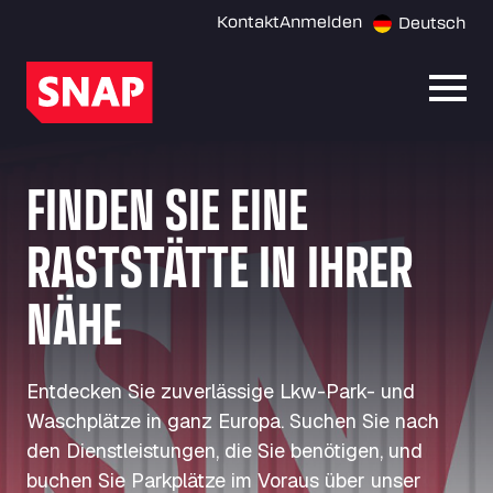
Kontakt
Anmelden
Deutsch
Menü 
FINDEN SIE EINE
RASTSTÄTTE IN IHRER
NÄHE
Entdecken Sie zuverlässige Lkw-Park- und
Waschplätze in ganz Europa. Suchen Sie nach
den Dienstleistungen, die Sie benötigen, und
buchen Sie Parkplätze im Voraus über unser