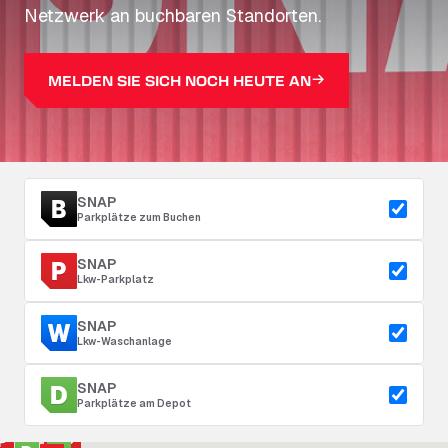
Netzwerk an buchbaren Standorten.
MELDEN SIE SICH NOCH HEUTE AN
SNAP
Parkplätze zum Buchen
SNAP
Lkw-Parkplatz
SNAP
Lkw-Waschanlage
SNAP
Parkplätze am Depot