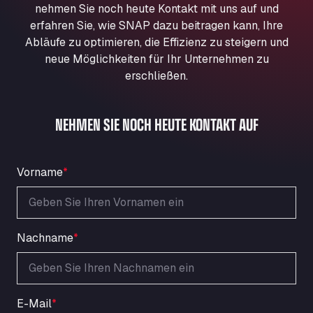
nehmen Sie noch heute Kontakt mit uns auf und
Aqua Ariva GmbH
erfahren Sie, wie SNAP dazu beitragen kann, Ihre
Marie-Curie-Straße 24, 68219
Abläufe zu optimieren, die Effizienz zu steigern und
Aral Autohof Bockel
neue Möglichkeiten für Ihr Unternehmen zu
An der Autobahn 1, 27404
erschließen.
ARAL Autohof Bockenem
Oppelner Str. 1, 31167
ARAL Autohof Merklingen
NEHMEN SIE NOCH HEUTE KONTAKT AUF
Nellinger Str. 24, 89188
ARAL Autohof Preis
Vorname
*
Schellweilerstraße 1, 66871
ARAL Tankstelle - XXL Truckwash.de
GmbH
Obernburger Str. 127, 63811
Nachname
*
Ardleigh South Services
a120 westbound, CO77SL
Area 47 Hermanos Rico
Autovia A4 km 47, 28300
E-Mail
*