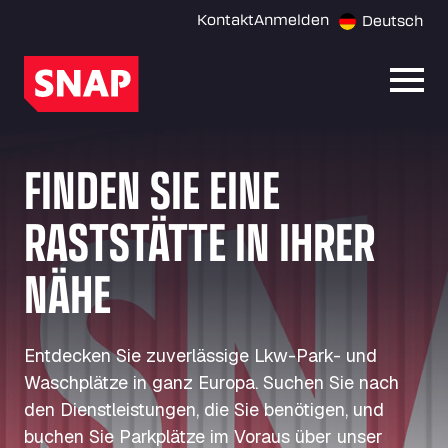
Kontakt
Anmelden
Deutsch
Menü 
FINDEN SIE EINE
RASTSTÄTTE IN IHRER
NÄHE
Entdecken Sie zuverlässige Lkw-Park- und
Waschplätze in ganz Europa. Suchen Sie nach
den Dienstleistungen, die Sie benötigen, und
buchen Sie Parkplätze im Voraus über unser