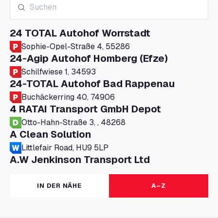
24 TOTAL Autohof Worrstadt
Sophie-Opel-Straße 4, 55286
24-Agip Autohof Homberg (Efze)
Schilfwiese 1, 34593
24-TOTAL Autohof Bad Rappenau
Buchäckerring 40, 74906
4 RATAI Transport GmbH Depot
Otto-Hahn-Straße 3, , 48268
A Clean Solution
Littlefair Road, HU9 5LP
A.W Jenkinson Transport Ltd
Progress House, ME11 5GA
A+G Nettetal - Depot Parking
IN DER NÄHE
A–Z
Am Panneschopp 7, 41334
A1 Truckstop Colsterworth Ltd