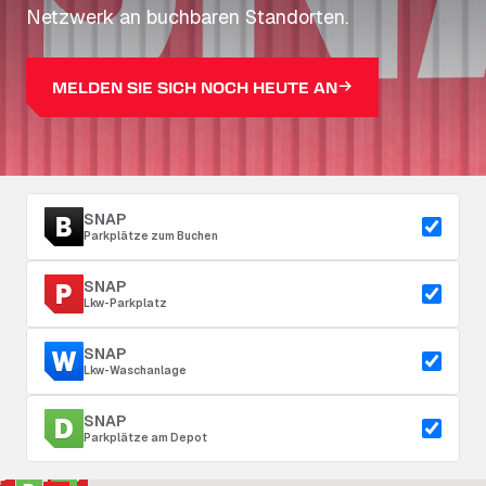
Netzwerk an buchbaren Standorten.
MELDEN SIE SICH NOCH HEUTE AN
SNAP
Parkplätze zum Buchen
SNAP
Lkw-Parkplatz
SNAP
Lkw-Waschanlage
SNAP
Parkplätze am Depot