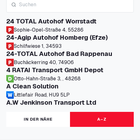
24 TOTAL Autohof Worrstadt
Sophie-Opel-Straße 4, 55286
24-Agip Autohof Homberg (Efze)
Schilfwiese 1, 34593
24-TOTAL Autohof Bad Rappenau
Buchäckerring 40, 74906
4 RATAI Transport GmbH Depot
Otto-Hahn-Straße 3, , 48268
A Clean Solution
Littlefair Road, HU9 5LP
A.W Jenkinson Transport Ltd
Progress House, ME11 5GA
A+G Nettetal - Depot Parking
IN DER NÄHE
A–Z
Am Panneschopp 7, 41334
A1 Truckstop Colsterworth Ltd