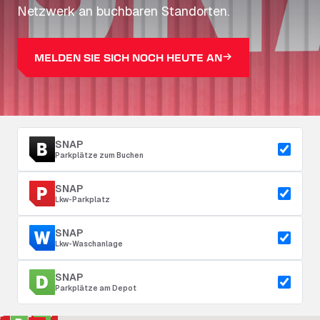
Netzwerk an buchbaren Standorten.
MELDEN SIE SICH NOCH HEUTE AN
SNAP
Parkplätze zum Buchen
SNAP
Lkw-Parkplatz
SNAP
Lkw-Waschanlage
SNAP
Parkplätze am Depot