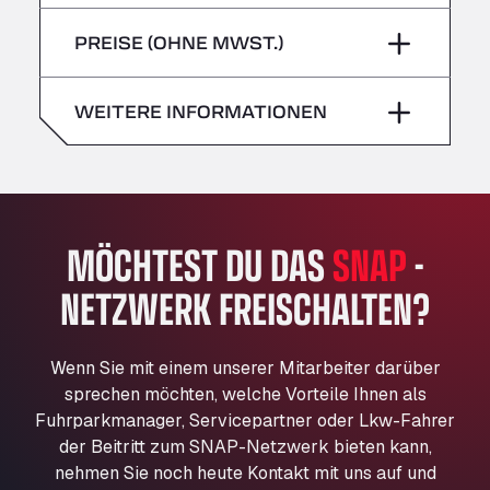
Freitag
–
Bühlwiesenweg 15, 72221
Sonntag
–
PREISE (OHNE MWST.)
All 4 Trucks
Samstag
–
Klaverbladstaat 21, 3560
American Truck Wash
Sonntag
–
WEITERE INFORMATIONEN
Av. des Etats-Unis 90, 6041
Andamur Guarroman
Aut. A4 Salida 288 Pol. Ind. del Guadiel, 23210
Andamur La Junquera
MÖCHTEST DU DAS
SNAP
-
AP7 Salida 2, C/ Bassegoda, 4, 17700
Andamur Pamplona
NETZWERK FREISCHALTEN?
A-15 Salida Imarcoain, 31119
Andamur San Roman II
Aut A1 Exit 385, 01207
Wenn Sie mit einem unserer Mitarbeiter darüber
Anglia Motel
sprechen möchten, welche Vorteile Ihnen als
Fuhrparkmanager, Servicepartner oder Lkw-Fahrer
Washway Road, PE12 8LT
der Beitritt zum SNAP-Netzwerk bieten kann,
Anpol Sp. z o.o.
nehmen Sie noch heute Kontakt mit uns auf und
Ul. Torunska 147, 85884