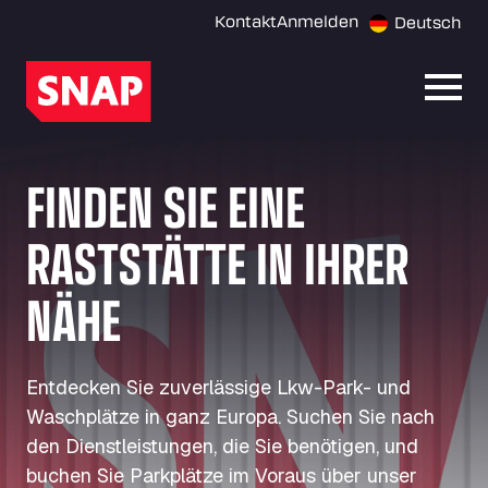
Kontakt
Anmelden
Deutsch
Menü 
FINDEN SIE EINE
RASTSTÄTTE IN IHRER
NÄHE
Entdecken Sie zuverlässige Lkw-Park- und
Waschplätze in ganz Europa. Suchen Sie nach
den Dienstleistungen, die Sie benötigen, und
buchen Sie Parkplätze im Voraus über unser