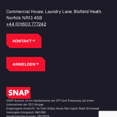
ZI de la Vallée du Bois EST, 62450
Barneys Diner
Commercial House, Laundry Lane, Blofield Heath,
A18 Melton Ross Road, DN38 6LB
Norfolk NR13 4SB
Bars Logistics Ltd
+44 (0)1603 777242
Elm Farm Depot, CO6 1HU
Bartrums Haulage & Storage
KONTAKT
A140, Langton Green, IP23 7HS
Basiq Truck Cleaning Amsterdam
Bolstoen 9, 1046 AS
Basiq Truck Cleaning Echt
ANMELDEN
Fahrenheitweg 20, 6101 WR
Basiq Truck Cleaning Hoogeveen
A.G. Bellstraat 35A, 7903 AD
SNAP-Logo
Bathgate Truck & Car Wash
16 Inchmuir Road, EH48 2EP
SNAP Account ist ein Handelsname von ETP Card Processing Ltd, einem
Batim Truckstop
Unternehmen der DCC-Gruppe.
Eingetragene Anschrift: 1st Floor Allday House, Warrington Road, Birchwood,
Lar Bck Z 7 Mennen, 8930
Vereinigtes Königreich, WA3 6GR.
Handelsregisternummer: 06576159