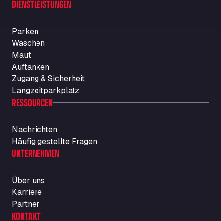
DIENSTLEISTUNGEN
Rosario
Str. Vigentina, 205 km 5+380, 27010
Parken
Autotransit Amann
Waschen
Auf dem Dreisch 8, 34346
Maut
Avin Kominis
Auftanken
Vasilikos Intersection E90, 46 100
Zugang & Sicherheit
AW Jenkinson Runcorn Truck Parking
Langzeitparkplatz
Ashville Way, WA7 3EZ
RESSOURCEN
AWJ Penrith Truckstop
M6 J40, Penrith Industrial Estate, CA11 9EH
Nachrichten
Backline Logistics Limited
Häufig gestellte Fragen
Hill Barton Business park, EX5 1DR
UNTERNEHMEN
Ballestas Flores
Ctra C 157 , 37009
Über uns
Ballinluig Services
Karriere
Ballinluig, PH9 0LG
Partner
Bapaume Truck House A1
KONTAKT