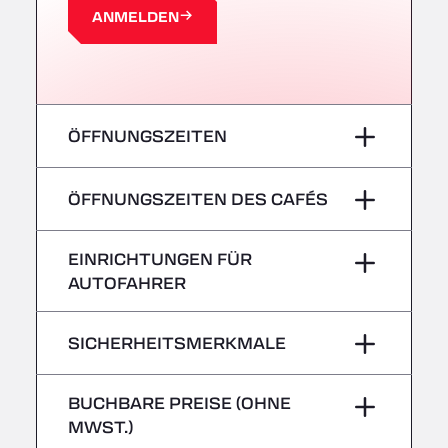
Centre Europeen de Fret, 64990
ANMELDEN
A63 Truck Wash Castets
121 rue du Centre Routier, 40260
A8 Truck Parking & Business Hotel
Römerstr. 40, 71296
AAV TRANSPORT LTD
ÖFFNUNGSZEITEN
Thames Oil Port, SS17 9LL
Adriaanse Truckwash
Montag
–
ÖFFNUNGSZEITEN DES CAFÉS
Meerenakkerplein 55, 5652
AFT Jetwash Solutions Ltd - Newport
Dienstag
–
Montag
–
EINRICHTUNGEN FÜR
Unit 8, NP19 4SU
AUTOFAHRER
Albion Inn & Truckstop
Mittwoch
–
Dienstag
–
A39, 14 Bath Road, TA7 9QT
Keine Kühlfahrzeuge
Alconbury Truck Wash
Donnerstag
–
SICHERHEITSMERKMALE
Mittwoch
–
Home Farm, PE28 4WD
Freitag
–
Alf´s Nutzfahrzeugwäsche
Gefahrguttransporte/ADR werden nicht
Donnerstag
–
BUCHBARE PREISE (OHNE
Am Augraben 11, 18273
angenommen
MWST.)
Samstag
–
Alfred Schuon GmbH