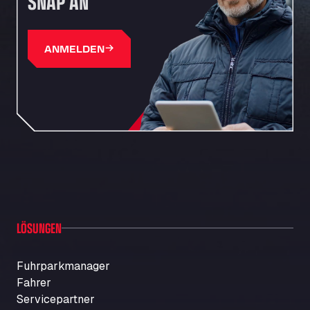
SNAP AN
Autohaus Sternpark GmbH - Senden
Friedrich-List-Str. 5, 89250
Autohaus Sternpark GmbH & Co. KG -
ANMELDEN
Geseke
Bürener Str. 157, 59590
Autohof Knoop - K1 Tankstelle
Otto-Hahn-Str. 5, 49685
Autohof Kolb
Neulandstraße 38, D-74889
Autohof Likourgos Katerini Pieria
2ο χλμ. Π.Ε.Ο. Κατερίνης-Θες/νίκης Κατερινη, 60 100
Autohof Selbitz GmbH & Co. KG
Stegenwaldhauser Str. 1, 95152
LÖSUNGEN
Autoimpex
Kpt. Jarose 79, 595 01
Fuhrparkmanager
AUTOLAVADO CARTES
Fahrer
Carretera A-494 Km 6, 100, 21800
Servicepartner
Autolavaggio Smart Wash di Cusenza