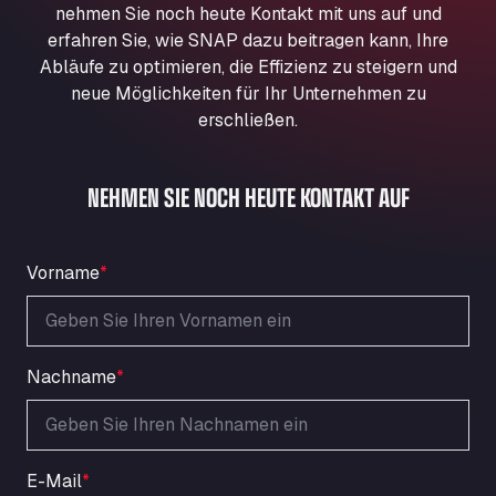
nehmen Sie noch heute Kontakt mit uns auf und
Aqua Ariva GmbH
erfahren Sie, wie SNAP dazu beitragen kann, Ihre
Marie-Curie-Straße 24, 68219
Abläufe zu optimieren, die Effizienz zu steigern und
Aral Autohof Bockel
neue Möglichkeiten für Ihr Unternehmen zu
An der Autobahn 1, 27404
erschließen.
ARAL Autohof Bockenem
Oppelner Str. 1, 31167
ARAL Autohof Merklingen
NEHMEN SIE NOCH HEUTE KONTAKT AUF
Nellinger Str. 24, 89188
ARAL Autohof Preis
Vorname
*
Schellweilerstraße 1, 66871
ARAL Tankstelle - XXL Truckwash.de
GmbH
Obernburger Str. 127, 63811
Nachname
*
Ardleigh South Services
a120 westbound, CO77SL
Area 47 Hermanos Rico
Autovia A4 km 47, 28300
E-Mail
*