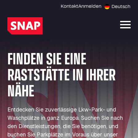
Kontakt
Anmelden
Deutsch
Menü 
FINDEN SIE EINE
RASTSTÄTTE IN IHRER
NÄHE
Entdecken Sie zuverlässige Lkw-Park- und
Waschplätze in ganz Europa. Suchen Sie nach
den Dienstleistungen, die Sie benötigen, und
buchen Sie Parkplätze im Voraus über unser