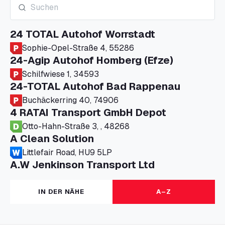
24 TOTAL Autohof Worrstadt
Sophie-Opel-Straße 4, 55286
24-Agip Autohof Homberg (Efze)
Schilfwiese 1, 34593
24-TOTAL Autohof Bad Rappenau
Buchäckerring 40, 74906
4 RATAI Transport GmbH Depot
Otto-Hahn-Straße 3, , 48268
A Clean Solution
Littlefair Road, HU9 5LP
A.W Jenkinson Transport Ltd
Progress House, ME11 5GA
A+G Nettetal - Depot Parking
IN DER NÄHE
A–Z
Am Panneschopp 7, 41334
A1 Truckstop Colsterworth Ltd