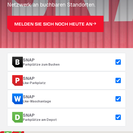
Netzwerk an buchbaren Standorten.
MELDEN SIE SICH NOCH HEUTE AN
SNAP
Parkplätze zum Buchen
SNAP
Lkw-Parkplatz
SNAP
Lkw-Waschanlage
SNAP
Parkplätze am Depot