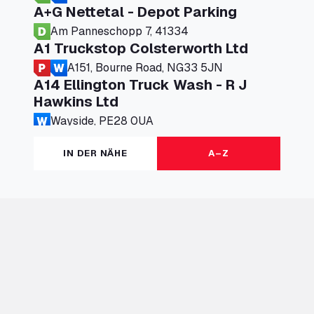
A+G Nettetal - Depot Parking
Am Panneschopp 7, 41334
A1 Truckstop Colsterworth Ltd
A151, Bourne Road, NG33 5JN
A14 Ellington Truck Wash - R J
Hawkins Ltd
Wayside, PE28 0UA
A19 Northbound Services (Exelby)
IN DER NÄHE
A–Z
Ingleby Arncliffe, DL6 3JT
A19 Services North (Ron Perry)
A19 Services North, TS27 3HH
A19 Services South (Ron Perry)
A19 Services South, TS27 3HH
A19 Southbound Services (Exelby)
Ingleby Arncliffe, DL6 3LG
A2 Truck parking Echt
Oude Lakerweg 2, 6101