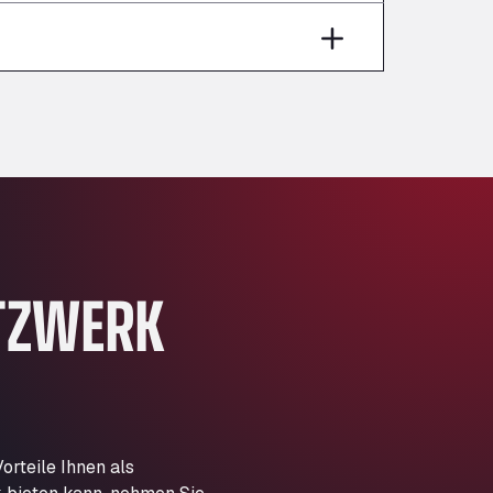
Aut A1 Exit 385, 01207
Anglia Motel
Washway Road, PE12 8LT
Anpol Sp. z o.o.
Ul. Torunska 147, 85884
Aqua Ariva GmbH
Marie-Curie-Straße 24, 68219
Aral Autohof Bockel
An der Autobahn 1, 27404
ARAL Autohof Bockenem
TZWERK
Oppelner Str. 1, 31167
ARAL Autohof Merklingen
Nellinger Str. 24, 89188
ARAL Autohof Preis
Schellweilerstraße 1, 66871
ARAL Tankstelle - XXL
rteile Ihnen als
Truckwash.de GmbH