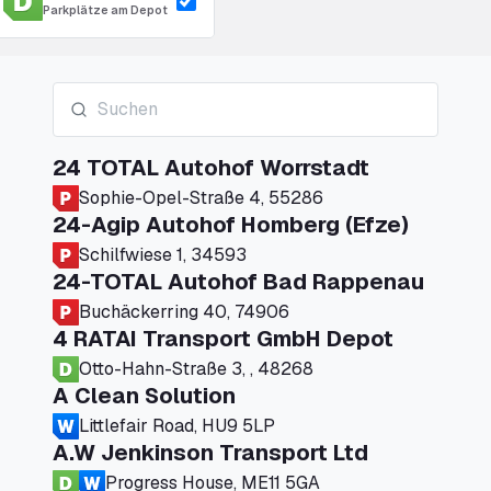
Parkplätze am Depot
24 TOTAL Autohof Worrstadt
Sophie-Opel-Straße 4, 55286
24-Agip Autohof Homberg (Efze)
Schilfwiese 1, 34593
24-TOTAL Autohof Bad Rappenau
Buchäckerring 40, 74906
4 RATAI Transport GmbH Depot
Otto-Hahn-Straße 3, , 48268
A Clean Solution
Littlefair Road, HU9 5LP
A.W Jenkinson Transport Ltd
Progress House, ME11 5GA