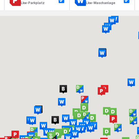
Lkw-Parkplatz
Lkw-Waschanlage