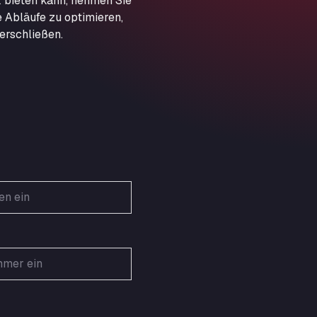
 bieten kann, nehmen Sie
Obernburger Str. 127, 63811
e Abläufe zu optimieren,
Ardleigh South Services
erschließen.
a120 westbound, CO77SL
Area 47 Hermanos Rico
Autovia A4 km 47, 28300
Area de Servicio Agetrans
Autovia del Mediterraneo , 30850
Area Servicio Galp Las Bovedas
Autovia 5 KM 405, 7, 06006
Area Servidiesel S L
Calle Migjorn No 6, 12539
Arluno Truck Village
Via per Turbigo 69, 20004
Asapjobs
Objazdowa 35, 99-300
Ashford International Truck Stop
Unit 14 Waterbrook Park, TN24 0FL