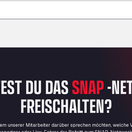
–
–
–
EST DU DAS
SNAP
-NE
FREISCHALTEN?
nem unserer Mitarbeiter darüber sprechen möchten, welche Vo