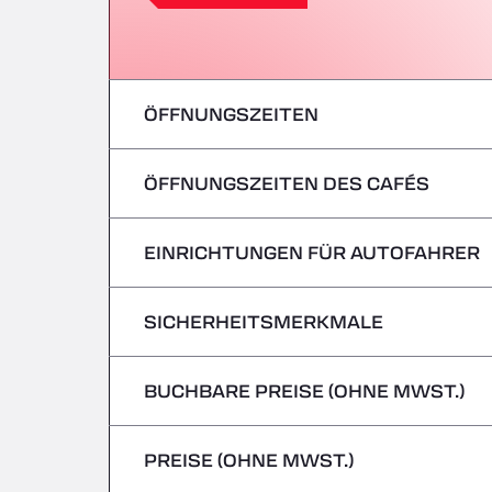
ÖFFNUNGSZEITEN
ÖFFNUNGSZEITEN DES CAFÉS
Montag
Dienstag
EINRICHTUNGEN FÜR AUTOFAHRER
Montag
Mittwoch
Dienstag
SICHERHEITSMERKMALE
Keine Kühlfahrzeuge
Donnerstag
Mittwoch
BUCHBARE PREISE (OHNE MWST.)
Gefahrguttransporte/ADR werden nicht 
Freitag
Donnerstag
PREISE (OHNE MWST.)
Samstag
Freitag