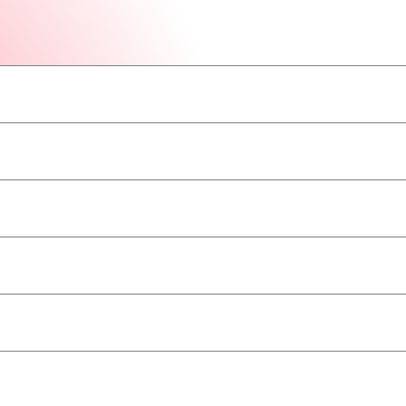
–
–
–
–
–
–
–
angenommen
–
–
–
–