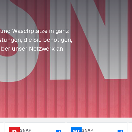
S
S
S
Auftanken
t
t
t
Zugang & Sicherheit
Langzeitparkplatz
P
P
P
 und Waschplätze in ganz
tungen, die Sie benötigen,
über unser Netzwerk an
SNAP
SNAP