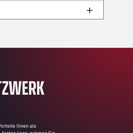
Aut A1 Exit 385, 01207
Anglia Motel
Washway Road, PE12 8LT
Anpol Sp. z o.o.
Ul. Torunska 147, 85884
Aqua Ariva GmbH
Marie-Curie-Straße 24, 68219
Aral Autohof Bockel
An der Autobahn 1, 27404
ARAL Autohof Bockenem
TZWERK
Oppelner Str. 1, 31167
ARAL Autohof Merklingen
Nellinger Str. 24, 89188
ARAL Autohof Preis
Schellweilerstraße 1, 66871
ARAL Tankstelle - XXL
rteile Ihnen als
Truckwash.de GmbH