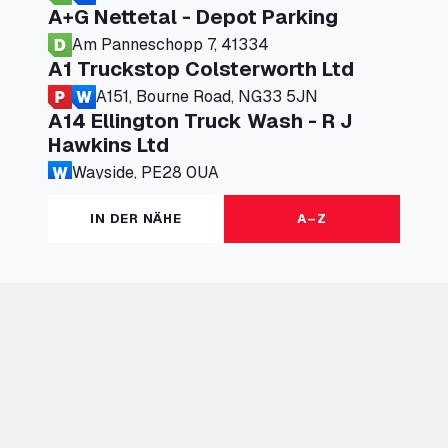
A+G Nettetal - Depot Parking
Am Panneschopp 7, 41334
A1 Truckstop Colsterworth Ltd
A151, Bourne Road, NG33 5JN
A14 Ellington Truck Wash - R J
Hawkins Ltd
Wayside, PE28 0UA
A19 Northbound Services (Exelby)
IN DER NÄHE
A–Z
Ingleby Arncliffe, DL6 3JT
A19 Services North (Ron Perry)
A19 Services North, TS27 3HH
A19 Services South (Ron Perry)
A19 Services South, TS27 3HH
A19 Southbound Services (Exelby)
Ingleby Arncliffe, DL6 3LG
A2 Truck parking Echt
Oude Lakerweg 2, 6101