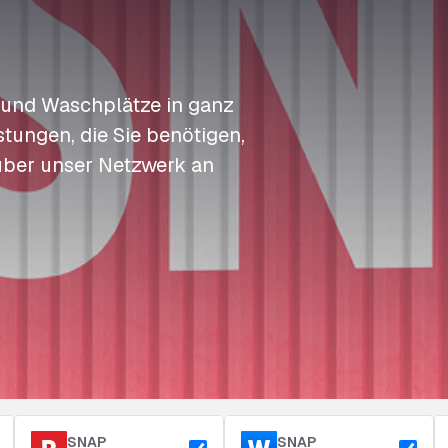
S
S
S
Auftanken
t
t
t
Zugang & Sicherheit
Langzeitparkplatz
P
P
P
 und Waschplätze in ganz
tungen, die Sie benötigen,
über unser Netzwerk an
SNAP
SNAP