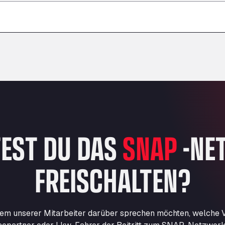
–
–
–
EST DU DAS
SNAP
-NE
FREISCHALTEN?
nem unserer Mitarbeiter darüber sprechen möchten, welche Vo