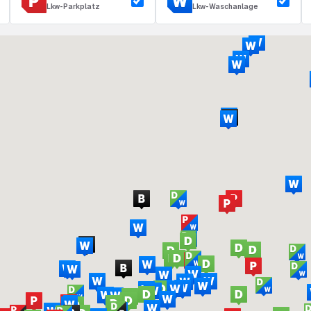
Lkw-Parkplatz
Lkw-Waschanlage