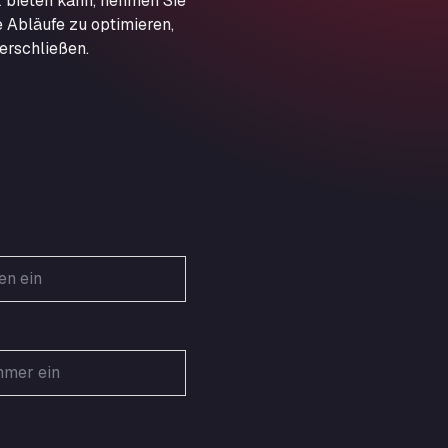
 bieten kann, nehmen Sie
Obernburger Str. 127, 63811
e Abläufe zu optimieren,
Ardleigh South Services
erschließen.
a120 westbound, CO77SL
Area 47 Hermanos Rico
Autovia A4 km 47, 28300
Area de Servicio Agetrans
Autovia del Mediterraneo , 30850
Area Servicio Galp Las Bovedas
Autovia 5 KM 405, 7, 06006
Area Servidiesel S L
Calle Migjorn No 6, 12539
Arluno Truck Village
Via per Turbigo 69, 20004
Asapjobs
Objazdowa 35, 99-300
Ashford International Truck Stop
Unit 14 Waterbrook Park, TN24 0FL