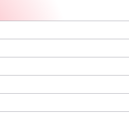
–
–
–
–
–
–
–
angenommen
–
–
–
–