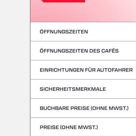
ÖFFNUNGSZEITEN
ÖFFNUNGSZEITEN DES CAFÉS
Montag
Dienstag
EINRICHTUNGEN FÜR AUTOFAHRER
Montag
Mittwoch
Dienstag
SICHERHEITSMERKMALE
Keine Kühlfahrzeuge
Donnerstag
Mittwoch
BUCHBARE PREISE (OHNE MWST.)
Gefahrguttransporte/ADR werden nicht 
Freitag
Donnerstag
PREISE (OHNE MWST.)
Samstag
Freitag