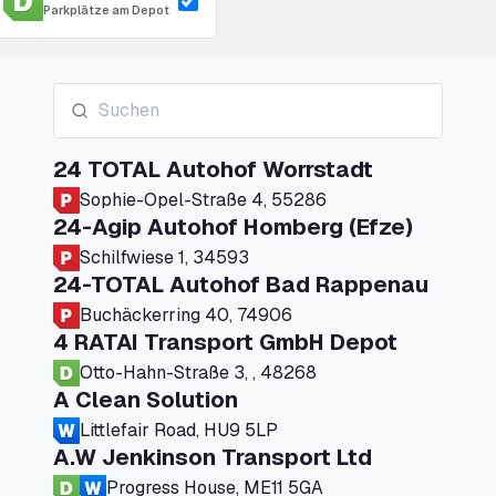
Parkplätze am Depot
24 TOTAL Autohof Worrstadt
Sophie-Opel-Straße 4, 55286
24-Agip Autohof Homberg (Efze)
Schilfwiese 1, 34593
24-TOTAL Autohof Bad Rappenau
Buchäckerring 40, 74906
4 RATAI Transport GmbH Depot
Otto-Hahn-Straße 3, , 48268
A Clean Solution
Littlefair Road, HU9 5LP
A.W Jenkinson Transport Ltd
Progress House, ME11 5GA