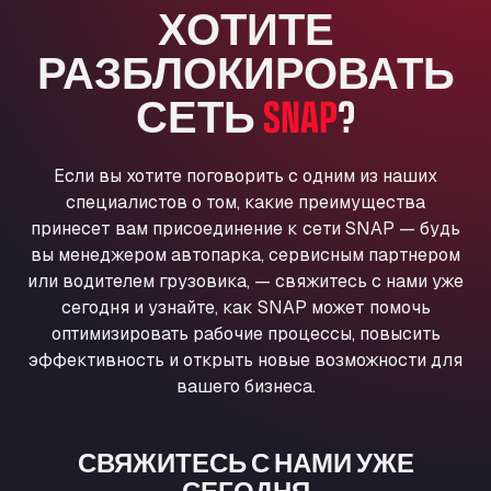
ХОТИТЕ
Anglia Motel
Washway Road, PE12 8LT
РАЗБЛОКИРОВАТЬ
Anpol Sp. z o.o.
СЕТЬ
SNAP
?
Ul. Torunska 147, 85884
Aqua Ariva GmbH
Marie-Curie-Straße 24, 68219
Если вы хотите поговорить с одним из наших
Aral Autohof Bockel
специалистов о том, какие преимущества
An der Autobahn 1, 27404
принесет вам присоединение к сети SNAP — будь
ARAL Autohof Bockenem
вы менеджером автопарка, сервисным партнером
Oppelner Str. 1, 31167
или водителем грузовика, — свяжитесь с нами уже
ARAL Autohof Merklingen
сегодня и узнайте, как SNAP может помочь
Nellinger Str. 24, 89188
оптимизировать рабочие процессы, повысить
ARAL Autohof Preis
эффективность и открыть новые возможности для
вашего бизнеса.
Schellweilerstraße 1, 66871
ARAL Tankstelle - XXL Truckwash.de
GmbH
СВЯЖИТЕСЬ С НАМИ УЖЕ
Obernburger Str. 127, 63811
СЕГОДНЯ