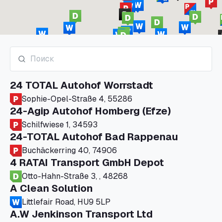
24 TOTAL Autohof Worrstadt
Sophie-Opel-Straße 4, 55286
24-Agip Autohof Homberg (Efze)
Schilfwiese 1, 34593
24-TOTAL Autohof Bad Rappenau
Buchäckerring 40, 74906
4 RATAI Transport GmbH Depot
Otto-Hahn-Straße 3, , 48268
A Clean Solution
Littlefair Road, HU9 5LP
A.W Jenkinson Transport Ltd