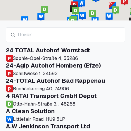
24 TOTAL Autohof Worrstadt
Sophie-Opel-Straße 4, 55286
24-Agip Autohof Homberg (Efze)
Schilfwiese 1, 34593
24-TOTAL Autohof Bad Rappenau
Buchäckerring 40, 74906
4 RATAI Transport GmbH Depot
Otto-Hahn-Straße 3, , 48268
A Clean Solution
Littlefair Road, HU9 5LP
A.W Jenkinson Transport Ltd