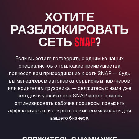
Anglia Motel
ХОТИТЕ
Washway Road, PE12 8LT
Anpol Sp. z o.o.
РАЗБЛОКИРОВАТЬ
Ul. Torunska 147, 85884
Aqua Ariva GmbH
СЕТЬ
SNAP
?
Marie-Curie-Straße 24, 68219
Aral Autohof Bockel
Если вы хотите поговорить с одним из наших
An der Autobahn 1, 27404
специалистов о том, какие преимущества
ARAL Autohof Bockenem
принесет вам присоединение к сети SNAP — будь
Oppelner Str. 1, 31167
вы менеджером автопарка, сервисным партнером
ARAL Autohof Merklingen
или водителем грузовика, — свяжитесь с нами уже
Nellinger Str. 24, 89188
сегодня и узнайте, как SNAP может помочь
ARAL Autohof Preis
оптимизировать рабочие процессы, повысить
Schellweilerstraße 1, 66871
эффективность и открыть новые возможности для
ARAL Tankstelle - XXL Truckwash.de
вашего бизнеса.
GmbH
Obernburger Str. 127, 63811