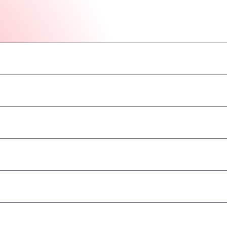
–
–
–
–
–
–
–
принимаются
–
–
–