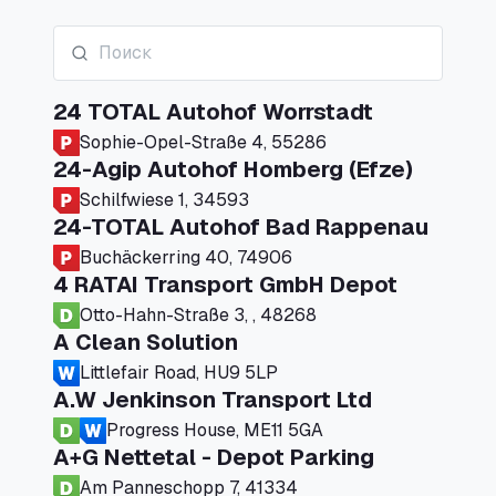
24 TOTAL Autohof Worrstadt
Sophie-Opel-Straße 4, 55286
24-Agip Autohof Homberg (Efze)
Schilfwiese 1, 34593
24-TOTAL Autohof Bad Rappenau
Buchäckerring 40, 74906
4 RATAI Transport GmbH Depot
Otto-Hahn-Straße 3, , 48268
A Clean Solution
Littlefair Road, HU9 5LP
A.W Jenkinson Transport Ltd
Progress House, ME11 5GA
A+G Nettetal - Depot Parking
Am Panneschopp 7, 41334