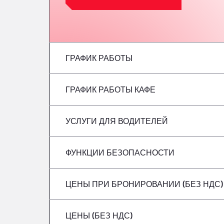
ГРАФИК РАБОТЫ
ГРАФИК РАБОТЫ КАФЕ
понедельник
вторник
УСЛУГИ ДЛЯ ВОДИТЕЛЕЙ
понедельник
среда
вторник
ФУНКЦИИ БЕЗОПАСНОСТИ
Без рефрижераторов
четверг
среда
ЦЕНЫ ПРИ БРОНИРОВАНИИ (БЕЗ НДС)
Опасные грузовые автомобили/ADR не 
Пятница
четверг
ЦЕНЫ (БЕЗ НДС)
суббота