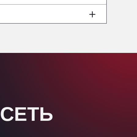
Washway Road, PE12 8LT
Anpol Sp. z o.o.
Ul. Torunska 147, 85884
Aqua Ariva GmbH
Marie-Curie-Straße 24, 68219
Aral Autohof Bockel
An der Autobahn 1, 27404
ARAL Autohof Bockenem
Oppelner Str. 1, 31167
ARAL Autohof Merklingen
Nellinger Str. 24, 89188
ARAL Autohof Preis
Schellweilerstraße 1, 66871
 СЕТЬ
ARAL Tankstelle - XXL
Truckwash.de GmbH
Obernburger Str. 127, 63811
Ardleigh South Services