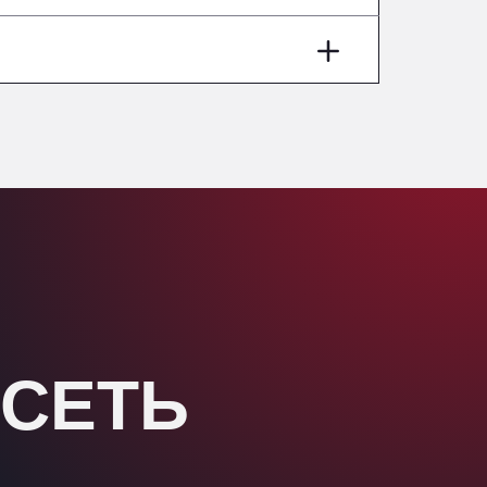
Washway Road, PE12 8LT
Anpol Sp. z o.o.
Ul. Torunska 147, 85884
Aqua Ariva GmbH
Marie-Curie-Straße 24, 68219
Aral Autohof Bockel
An der Autobahn 1, 27404
ARAL Autohof Bockenem
Oppelner Str. 1, 31167
ARAL Autohof Merklingen
Nellinger Str. 24, 89188
ARAL Autohof Preis
Schellweilerstraße 1, 66871
 СЕТЬ
ARAL Tankstelle - XXL
Truckwash.de GmbH
Obernburger Str. 127, 63811
Ardleigh South Services