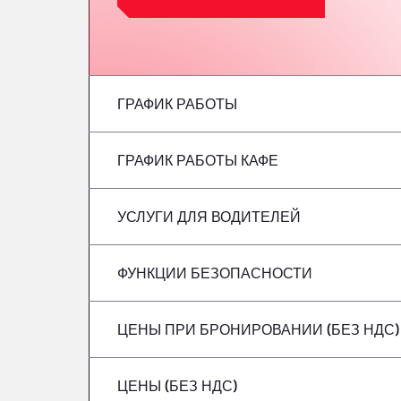
ГРАФИК РАБОТЫ
ГРАФИК РАБОТЫ КАФЕ
понедельник
вторник
УСЛУГИ ДЛЯ ВОДИТЕЛЕЙ
понедельник
среда
вторник
ФУНКЦИИ БЕЗОПАСНОСТИ
Без рефрижераторов
четверг
среда
ЦЕНЫ ПРИ БРОНИРОВАНИИ (БЕЗ НДС)
Опасные грузовые автомобили/ADR не 
Пятница
четверг
ЦЕНЫ (БЕЗ НДС)
суббота