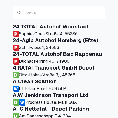
24 TOTAL Autohof Worrstadt
Sophie-Opel-Straße 4, 55286
24-Agip Autohof Homberg (Efze)
Schilfwiese 1, 34593
24-TOTAL Autohof Bad Rappenau
Buchäckerring 40, 74906
4 RATAI Transport GmbH Depot
Otto-Hahn-Straße 3, , 48268
A Clean Solution
Littlefair Road, HU9 5LP
A.W Jenkinson Transport Ltd
Progress House, ME11 5GA
A+G Nettetal - Depot Parking
Am Panneschopp 7, 41334