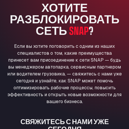
ХОТИТЕ
Anglia Motel
Washway Road, PE12 8LT
РАЗБЛОКИРОВАТЬ
Anpol Sp. z o.o.
СЕТЬ
SNAP
?
Ul. Torunska 147, 85884
Aqua Ariva GmbH
Marie-Curie-Straße 24, 68219
Если вы хотите поговорить с одним из наших
Aral Autohof Bockel
специалистов о том, какие преимущества
An der Autobahn 1, 27404
принесет вам присоединение к сети SNAP — будь
ARAL Autohof Bockenem
вы менеджером автопарка, сервисным партнером
Oppelner Str. 1, 31167
или водителем грузовика, — свяжитесь с нами уже
ARAL Autohof Merklingen
сегодня и узнайте, как SNAP может помочь
Nellinger Str. 24, 89188
оптимизировать рабочие процессы, повысить
ARAL Autohof Preis
эффективность и открыть новые возможности для
вашего бизнеса.
Schellweilerstraße 1, 66871
ARAL Tankstelle - XXL Truckwash.de
GmbH
СВЯЖИТЕСЬ С НАМИ УЖЕ
Obernburger Str. 127, 63811
СЕГОДНЯ