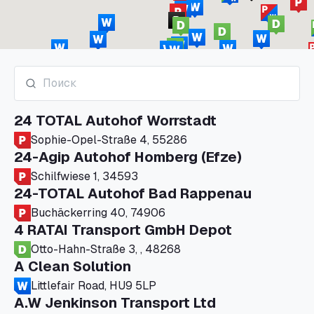
24 TOTAL Autohof Worrstadt
Sophie-Opel-Straße 4, 55286
24-Agip Autohof Homberg (Efze)
Schilfwiese 1, 34593
24-TOTAL Autohof Bad Rappenau
Buchäckerring 40, 74906
4 RATAI Transport GmbH Depot
Otto-Hahn-Straße 3, , 48268
A Clean Solution
Littlefair Road, HU9 5LP
A.W Jenkinson Transport Ltd