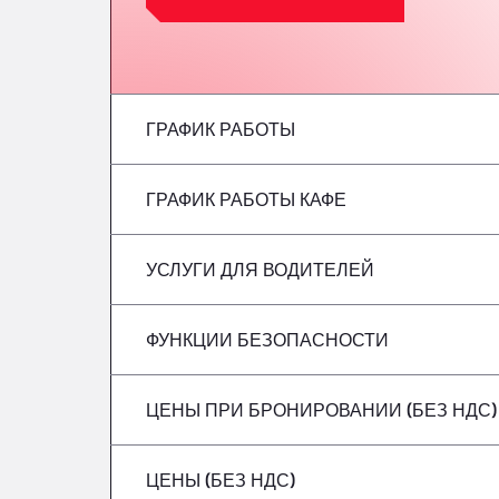
ГРАФИК РАБОТЫ
ГРАФИК РАБОТЫ КАФЕ
понедельник
вторник
УСЛУГИ ДЛЯ ВОДИТЕЛЕЙ
понедельник
среда
вторник
ФУНКЦИИ БЕЗОПАСНОСТИ
Без рефрижераторов
четверг
среда
ЦЕНЫ ПРИ БРОНИРОВАНИИ (БЕЗ НДС)
Опасные грузовые автомобили/ADR не 
Пятница
четверг
ЦЕНЫ (БЕЗ НДС)
суббота