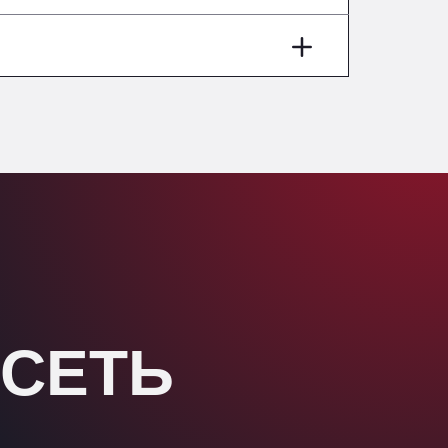
Washway Road, PE12 8LT
Anpol Sp. z o.o.
Ul. Torunska 147, 85884
Aqua Ariva GmbH
Marie-Curie-Straße 24, 68219
Aral Autohof Bockel
An der Autobahn 1, 27404
ARAL Autohof Bockenem
Oppelner Str. 1, 31167
ARAL Autohof Merklingen
Nellinger Str. 24, 89188
ARAL Autohof Preis
Schellweilerstraße 1, 66871
 СЕТЬ
ARAL Tankstelle - XXL
Truckwash.de GmbH
Obernburger Str. 127, 63811
Ardleigh South Services