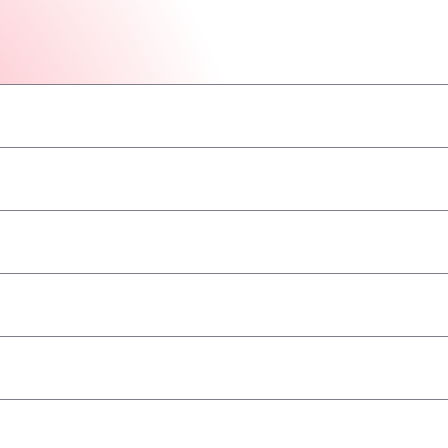
–
–
–
–
–
–
–
принимаются
–
–
–