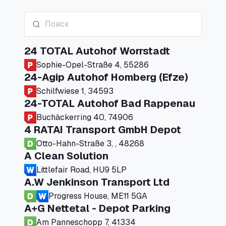
24 TOTAL Autohof Worrstadt
Sophie-Opel-Straße 4, 55286
24-Agip Autohof Homberg (Efze)
Schilfwiese 1, 34593
24-TOTAL Autohof Bad Rappenau
Buchäckerring 40, 74906
4 RATAI Transport GmbH Depot
Otto-Hahn-Straße 3, , 48268
A Clean Solution
Littlefair Road, HU9 5LP
A.W Jenkinson Transport Ltd
Progress House, ME11 5GA
A+G Nettetal - Depot Parking
Am Panneschopp 7, 41334