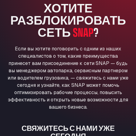
ХОТИТЕ
Anglia Motel
Washway Road, PE12 8LT
РАЗБЛОКИРОВАТЬ
Anpol Sp. z o.o.
СЕТЬ
SNAP
?
Ul. Torunska 147, 85884
Aqua Ariva GmbH
Marie-Curie-Straße 24, 68219
Если вы хотите поговорить с одним из наших
Aral Autohof Bockel
специалистов о том, какие преимущества
An der Autobahn 1, 27404
принесет вам присоединение к сети SNAP — будь
ARAL Autohof Bockenem
вы менеджером автопарка, сервисным партнером
Oppelner Str. 1, 31167
или водителем грузовика, — свяжитесь с нами уже
ARAL Autohof Merklingen
сегодня и узнайте, как SNAP может помочь
Nellinger Str. 24, 89188
оптимизировать рабочие процессы, повысить
ARAL Autohof Preis
эффективность и открыть новые возможности для
вашего бизнеса.
Schellweilerstraße 1, 66871
ARAL Tankstelle - XXL Truckwash.de
GmbH
СВЯЖИТЕСЬ С НАМИ УЖЕ
Obernburger Str. 127, 63811
СЕГОДНЯ