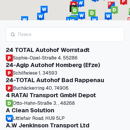
24 TOTAL Autohof Worrstadt
Sophie-Opel-Straße 4, 55286
24-Agip Autohof Homberg (Efze)
Schilfwiese 1, 34593
24-TOTAL Autohof Bad Rappenau
Buchäckerring 40, 74906
4 RATAI Transport GmbH Depot
Otto-Hahn-Straße 3, , 48268
A Clean Solution
Littlefair Road, HU9 5LP
A.W Jenkinson Transport Ltd