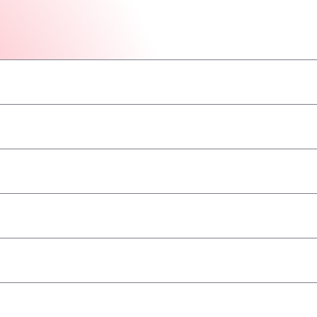
–
–
–
–
–
–
–
принимаются
–
–
–