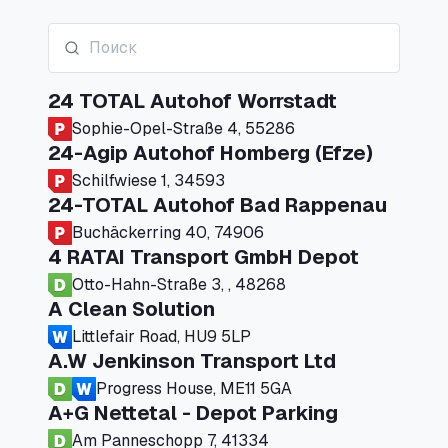
24 TOTAL Autohof Worrstadt
Sophie-Opel-Straße 4, 55286
24-Agip Autohof Homberg (Efze)
Schilfwiese 1, 34593
24-TOTAL Autohof Bad Rappenau
Buchäckerring 40, 74906
4 RATAI Transport GmbH Depot
Otto-Hahn-Straße 3, , 48268
A Clean Solution
Littlefair Road, HU9 5LP
A.W Jenkinson Transport Ltd
Progress House, ME11 5GA
A+G Nettetal - Depot Parking
Am Panneschopp 7, 41334