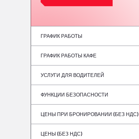
ГРАФИК РАБОТЫ
ГРАФИК РАБОТЫ КАФЕ
понедельник
вторник
УСЛУГИ ДЛЯ ВОДИТЕЛЕЙ
понедельник
среда
вторник
ФУНКЦИИ БЕЗОПАСНОСТИ
Без рефрижераторов
четверг
среда
ЦЕНЫ ПРИ БРОНИРОВАНИИ (БЕЗ НДС)
Опасные грузовые автомобили/ADR не 
Пятница
четверг
ЦЕНЫ (БЕЗ НДС)
суббота