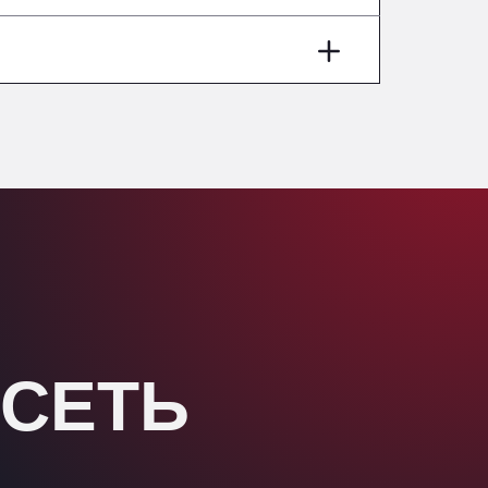
Washway Road, PE12 8LT
Anpol Sp. z o.o.
Ul. Torunska 147, 85884
Aqua Ariva GmbH
Marie-Curie-Straße 24, 68219
Aral Autohof Bockel
An der Autobahn 1, 27404
ARAL Autohof Bockenem
Oppelner Str. 1, 31167
ARAL Autohof Merklingen
Nellinger Str. 24, 89188
ARAL Autohof Preis
Schellweilerstraße 1, 66871
 СЕТЬ
ARAL Tankstelle - XXL
Truckwash.de GmbH
Obernburger Str. 127, 63811
Ardleigh South Services