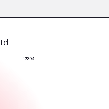
td
12394