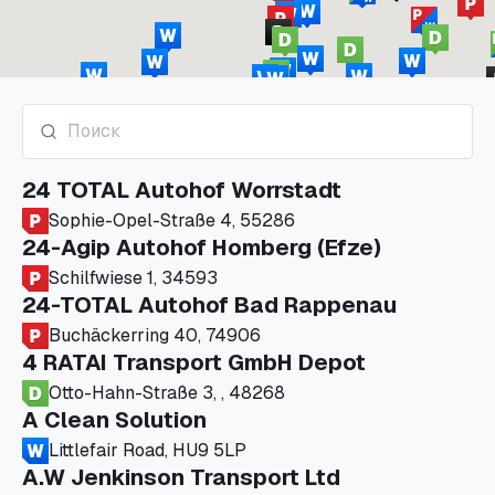
24 TOTAL Autohof Worrstadt
Sophie-Opel-Straße 4, 55286
24-Agip Autohof Homberg (Efze)
Schilfwiese 1, 34593
24-TOTAL Autohof Bad Rappenau
Buchäckerring 40, 74906
4 RATAI Transport GmbH Depot
Otto-Hahn-Straße 3, , 48268
A Clean Solution
Littlefair Road, HU9 5LP
A.W Jenkinson Transport Ltd