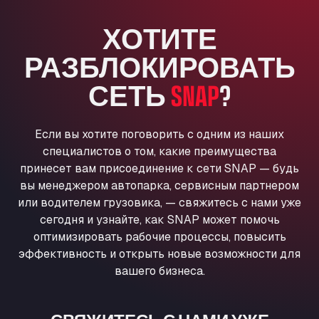
Anglia Motel
ХОТИТЕ
Washway Road, PE12 8LT
Anpol Sp. z o.o.
РАЗБЛОКИРОВАТЬ
Ul. Torunska 147, 85884
Aqua Ariva GmbH
СЕТЬ
SNAP
?
Marie-Curie-Straße 24, 68219
Aral Autohof Bockel
Если вы хотите поговорить с одним из наших
An der Autobahn 1, 27404
специалистов о том, какие преимущества
ARAL Autohof Bockenem
принесет вам присоединение к сети SNAP — будь
Oppelner Str. 1, 31167
вы менеджером автопарка, сервисным партнером
ARAL Autohof Merklingen
или водителем грузовика, — свяжитесь с нами уже
Nellinger Str. 24, 89188
сегодня и узнайте, как SNAP может помочь
ARAL Autohof Preis
оптимизировать рабочие процессы, повысить
Schellweilerstraße 1, 66871
эффективность и открыть новые возможности для
ARAL Tankstelle - XXL Truckwash.de
вашего бизнеса.
GmbH
Obernburger Str. 127, 63811