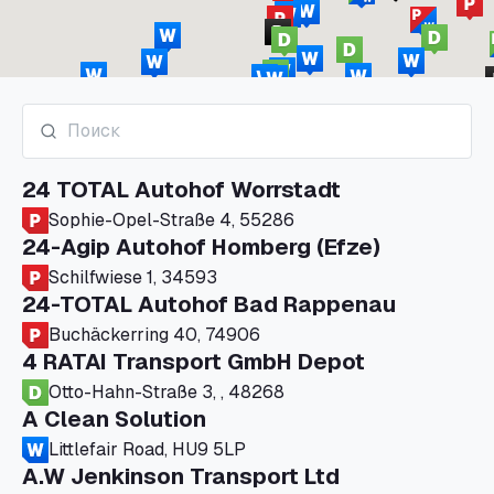
24 TOTAL Autohof Worrstadt
Sophie-Opel-Straße 4, 55286
24-Agip Autohof Homberg (Efze)
Schilfwiese 1, 34593
24-TOTAL Autohof Bad Rappenau
Buchäckerring 40, 74906
4 RATAI Transport GmbH Depot
Otto-Hahn-Straße 3, , 48268
A Clean Solution
Littlefair Road, HU9 5LP
A.W Jenkinson Transport Ltd