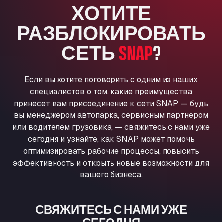
ХОТИТЕ
Anglia Motel
Washway Road, PE12 8LT
РАЗБЛОКИРОВАТЬ
Anpol Sp. z o.o.
СЕТЬ
SNAP
?
Ul. Torunska 147, 85884
Aqua Ariva GmbH
Marie-Curie-Straße 24, 68219
Если вы хотите поговорить с одним из наших
Aral Autohof Bockel
специалистов о том, какие преимущества
An der Autobahn 1, 27404
принесет вам присоединение к сети SNAP — будь
ARAL Autohof Bockenem
вы менеджером автопарка, сервисным партнером
Oppelner Str. 1, 31167
или водителем грузовика, — свяжитесь с нами уже
ARAL Autohof Merklingen
сегодня и узнайте, как SNAP может помочь
Nellinger Str. 24, 89188
оптимизировать рабочие процессы, повысить
ARAL Autohof Preis
эффективность и открыть новые возможности для
вашего бизнеса.
Schellweilerstraße 1, 66871
ARAL Tankstelle - XXL Truckwash.de
GmbH
СВЯЖИТЕСЬ С НАМИ УЖЕ
Obernburger Str. 127, 63811
СЕГОДНЯ