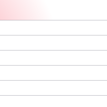
–
–
–
–
–
–
–
принимаются
–
–
–