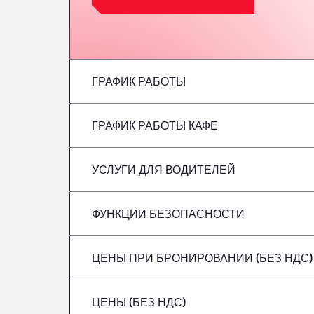
ГРАФИК РАБОТЫ
ГРАФИК РАБОТЫ КАФЕ
понедельник
вторник
УСЛУГИ ДЛЯ ВОДИТЕЛЕЙ
понедельник
среда
вторник
ФУНКЦИИ БЕЗОПАСНОСТИ
Без рефрижераторов
четверг
среда
ЦЕНЫ ПРИ БРОНИРОВАНИИ (БЕЗ НДС)
Опасные грузовые автомобили/ADR не 
Пятница
четверг
ЦЕНЫ (БЕЗ НДС)
суббота