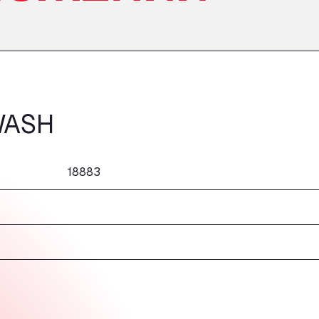
WASH
18883