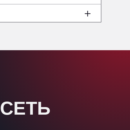
Washway Road, PE12 8LT
Anpol Sp. z o.o.
Ul. Torunska 147, 85884
Aqua Ariva GmbH
Marie-Curie-Straße 24, 68219
Aral Autohof Bockel
An der Autobahn 1, 27404
ARAL Autohof Bockenem
Oppelner Str. 1, 31167
ARAL Autohof Merklingen
Nellinger Str. 24, 89188
ARAL Autohof Preis
Schellweilerstraße 1, 66871
 СЕТЬ
ARAL Tankstelle - XXL
Truckwash.de GmbH
Obernburger Str. 127, 63811
Ardleigh South Services