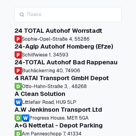
24 TOTAL Autohof Worrstadt
Sophie-Opel-Straße 4, 55286
24-Agip Autohof Homberg (Efze)
Schilfwiese 1, 34593
24-TOTAL Autohof Bad Rappenau
Buchäckerring 40, 74906
4 RATAI Transport GmbH Depot
Otto-Hahn-Straße 3, , 48268
A Clean Solution
Littlefair Road, HU9 5LP
A.W Jenkinson Transport Ltd
Progress House, ME11 5GA
A+G Nettetal - Depot Parking
Am Panneschopp 7, 41334