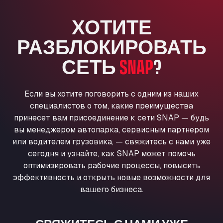
Anglia Motel
ХОТИТЕ
Washway Road, PE12 8LT
Anpol Sp. z o.o.
РАЗБЛОКИРОВАТЬ
Ul. Torunska 147, 85884
Aqua Ariva GmbH
СЕТЬ
SNAP
?
Marie-Curie-Straße 24, 68219
Aral Autohof Bockel
Если вы хотите поговорить с одним из наших
An der Autobahn 1, 27404
специалистов о том, какие преимущества
ARAL Autohof Bockenem
принесет вам присоединение к сети SNAP — будь
Oppelner Str. 1, 31167
вы менеджером автопарка, сервисным партнером
ARAL Autohof Merklingen
или водителем грузовика, — свяжитесь с нами уже
Nellinger Str. 24, 89188
сегодня и узнайте, как SNAP может помочь
ARAL Autohof Preis
оптимизировать рабочие процессы, повысить
Schellweilerstraße 1, 66871
эффективность и открыть новые возможности для
ARAL Tankstelle - XXL Truckwash.de
вашего бизнеса.
GmbH
Obernburger Str. 127, 63811