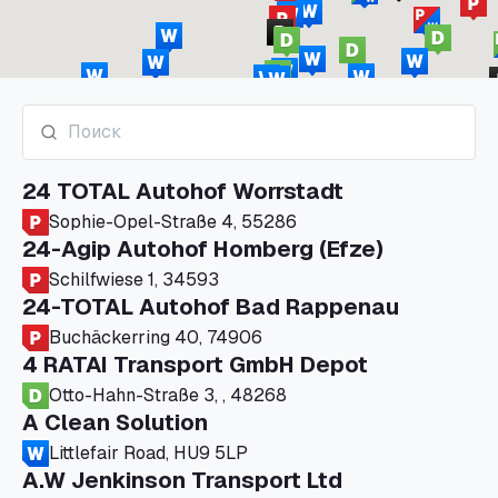
24 TOTAL Autohof Worrstadt
Sophie-Opel-Straße 4, 55286
24-Agip Autohof Homberg (Efze)
Schilfwiese 1, 34593
24-TOTAL Autohof Bad Rappenau
Buchäckerring 40, 74906
4 RATAI Transport GmbH Depot
Otto-Hahn-Straße 3, , 48268
A Clean Solution
Littlefair Road, HU9 5LP
A.W Jenkinson Transport Ltd