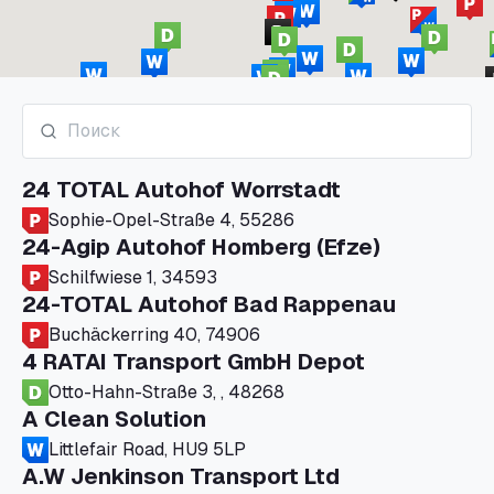
24 TOTAL Autohof Worrstadt
Sophie-Opel-Straße 4, 55286
24-Agip Autohof Homberg (Efze)
Schilfwiese 1, 34593
24-TOTAL Autohof Bad Rappenau
Buchäckerring 40, 74906
4 RATAI Transport GmbH Depot
Otto-Hahn-Straße 3, , 48268
A Clean Solution
Littlefair Road, HU9 5LP
A.W Jenkinson Transport Ltd