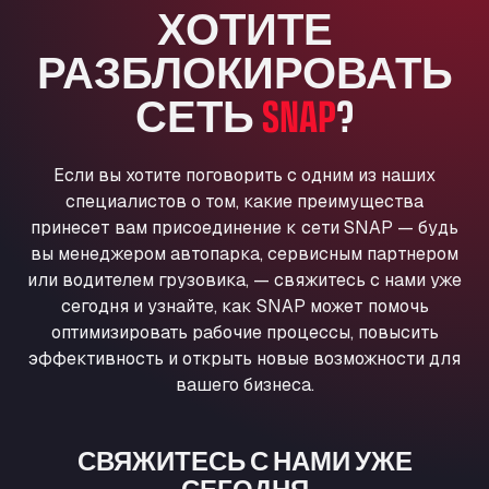
ХОТИТЕ
Anglia Motel
Washway Road, PE12 8LT
РАЗБЛОКИРОВАТЬ
Anpol Sp. z o.o.
СЕТЬ
SNAP
?
Ul. Torunska 147, 85884
Aqua Ariva GmbH
Marie-Curie-Straße 24, 68219
Если вы хотите поговорить с одним из наших
Aral Autohof Bockel
специалистов о том, какие преимущества
An der Autobahn 1, 27404
принесет вам присоединение к сети SNAP — будь
ARAL Autohof Bockenem
вы менеджером автопарка, сервисным партнером
Oppelner Str. 1, 31167
или водителем грузовика, — свяжитесь с нами уже
ARAL Autohof Merklingen
сегодня и узнайте, как SNAP может помочь
Nellinger Str. 24, 89188
оптимизировать рабочие процессы, повысить
ARAL Autohof Preis
эффективность и открыть новые возможности для
вашего бизнеса.
Schellweilerstraße 1, 66871
ARAL Tankstelle - XXL Truckwash.de
GmbH
СВЯЖИТЕСЬ С НАМИ УЖЕ
Obernburger Str. 127, 63811
СЕГОДНЯ