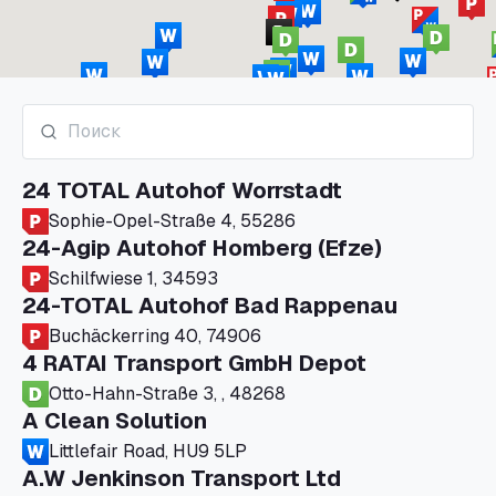
24 TOTAL Autohof Worrstadt
Sophie-Opel-Straße 4, 55286
24-Agip Autohof Homberg (Efze)
Schilfwiese 1, 34593
24-TOTAL Autohof Bad Rappenau
Buchäckerring 40, 74906
4 RATAI Transport GmbH Depot
Otto-Hahn-Straße 3, , 48268
A Clean Solution
Littlefair Road, HU9 5LP
A.W Jenkinson Transport Ltd