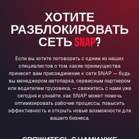
Anglia Motel
ХОТИТЕ
Washway Road, PE12 8LT
Anpol Sp. z o.o.
РАЗБЛОКИРОВАТЬ
Ul. Torunska 147, 85884
Aqua Ariva GmbH
СЕТЬ
SNAP
?
Marie-Curie-Straße 24, 68219
Aral Autohof Bockel
Если вы хотите поговорить с одним из наших
An der Autobahn 1, 27404
специалистов о том, какие преимущества
ARAL Autohof Bockenem
принесет вам присоединение к сети SNAP — будь
Oppelner Str. 1, 31167
вы менеджером автопарка, сервисным партнером
ARAL Autohof Merklingen
или водителем грузовика, — свяжитесь с нами уже
Nellinger Str. 24, 89188
сегодня и узнайте, как SNAP может помочь
ARAL Autohof Preis
оптимизировать рабочие процессы, повысить
Schellweilerstraße 1, 66871
эффективность и открыть новые возможности для
ARAL Tankstelle - XXL Truckwash.de
вашего бизнеса.
GmbH
Obernburger Str. 127, 63811