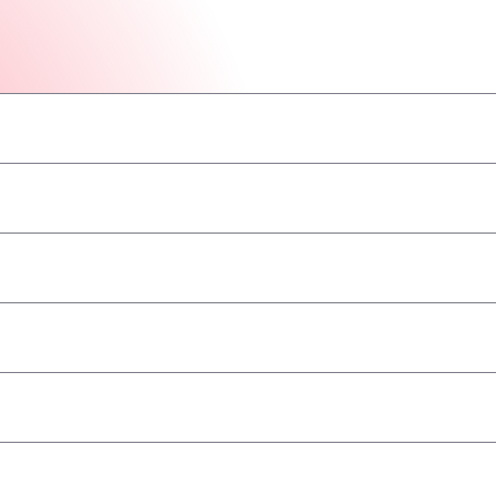
–
–
–
–
–
–
–
принимаются
–
–
–