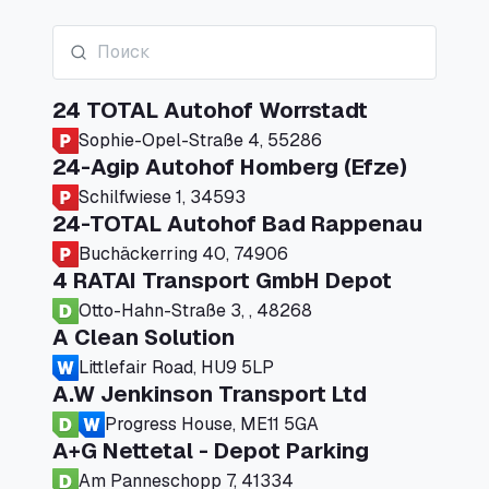
24 TOTAL Autohof Worrstadt
Sophie-Opel-Straße 4, 55286
24-Agip Autohof Homberg (Efze)
Schilfwiese 1, 34593
24-TOTAL Autohof Bad Rappenau
Buchäckerring 40, 74906
4 RATAI Transport GmbH Depot
Otto-Hahn-Straße 3, , 48268
A Clean Solution
Littlefair Road, HU9 5LP
A.W Jenkinson Transport Ltd
Progress House, ME11 5GA
A+G Nettetal - Depot Parking
Am Panneschopp 7, 41334