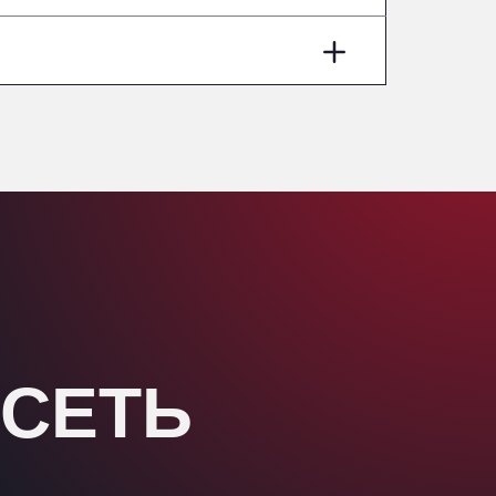
Washway Road, PE12 8LT
Anpol Sp. z o.o.
Ul. Torunska 147, 85884
Aqua Ariva GmbH
Marie-Curie-Straße 24, 68219
Aral Autohof Bockel
An der Autobahn 1, 27404
ARAL Autohof Bockenem
Oppelner Str. 1, 31167
ARAL Autohof Merklingen
Nellinger Str. 24, 89188
ARAL Autohof Preis
Schellweilerstraße 1, 66871
 СЕТЬ
ARAL Tankstelle - XXL
Truckwash.de GmbH
Obernburger Str. 127, 63811
Ardleigh South Services