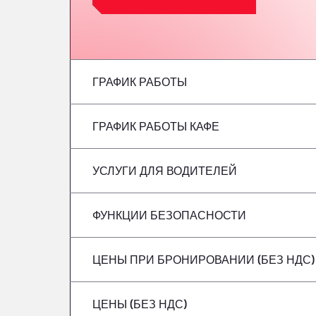
ГРАФИК РАБОТЫ
ГРАФИК РАБОТЫ КАФЕ
понедельник
вторник
УСЛУГИ ДЛЯ ВОДИТЕЛЕЙ
понедельник
среда
вторник
ФУНКЦИИ БЕЗОПАСНОСТИ
Без рефрижераторов
четверг
среда
ЦЕНЫ ПРИ БРОНИРОВАНИИ (БЕЗ НДС)
Опасные грузовые автомобили/ADR не 
Пятница
четверг
ЦЕНЫ (БЕЗ НДС)
суббота