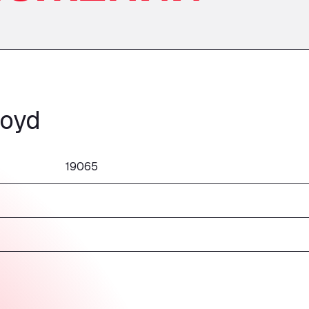
loyd
19065