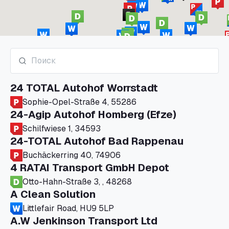
24 TOTAL Autohof Worrstadt
Sophie-Opel-Straße 4, 55286
24-Agip Autohof Homberg (Efze)
Schilfwiese 1, 34593
24-TOTAL Autohof Bad Rappenau
Buchäckerring 40, 74906
4 RATAI Transport GmbH Depot
Otto-Hahn-Straße 3, , 48268
A Clean Solution
Littlefair Road, HU9 5LP
A.W Jenkinson Transport Ltd