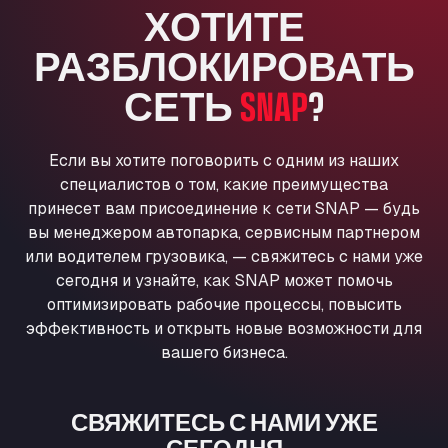
ХОТИТЕ
Anglia Motel
Washway Road, PE12 8LT
РАЗБЛОКИРОВАТЬ
Anpol Sp. z o.o.
СЕТЬ
SNAP
?
Ul. Torunska 147, 85884
Aqua Ariva GmbH
Marie-Curie-Straße 24, 68219
Если вы хотите поговорить с одним из наших
Aral Autohof Bockel
специалистов о том, какие преимущества
An der Autobahn 1, 27404
принесет вам присоединение к сети SNAP — будь
ARAL Autohof Bockenem
вы менеджером автопарка, сервисным партнером
Oppelner Str. 1, 31167
или водителем грузовика, — свяжитесь с нами уже
ARAL Autohof Merklingen
сегодня и узнайте, как SNAP может помочь
Nellinger Str. 24, 89188
оптимизировать рабочие процессы, повысить
ARAL Autohof Preis
эффективность и открыть новые возможности для
вашего бизнеса.
Schellweilerstraße 1, 66871
ARAL Tankstelle - XXL Truckwash.de
GmbH
СВЯЖИТЕСЬ С НАМИ УЖЕ
Obernburger Str. 127, 63811
СЕГОДНЯ