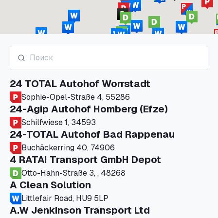
24 TOTAL Autohof Worrstadt
Sophie-Opel-Straße 4, 55286
24-Agip Autohof Homberg (Efze)
Schilfwiese 1, 34593
24-TOTAL Autohof Bad Rappenau
Buchäckerring 40, 74906
4 RATAI Transport GmbH Depot
Otto-Hahn-Straße 3, , 48268
A Clean Solution
Littlefair Road, HU9 5LP
A.W Jenkinson Transport Ltd