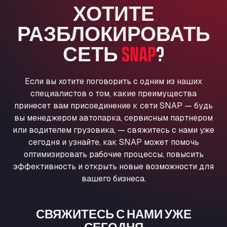
ХОТИТЕ
Anglia Motel
Washway Road, PE12 8LT
РАЗБЛОКИРОВАТЬ
Anpol Sp. z o.o.
СЕТЬ
SNAP
?
Ul. Torunska 147, 85884
Aqua Ariva GmbH
Marie-Curie-Straße 24, 68219
Если вы хотите поговорить с одним из наших
Aral Autohof Bockel
специалистов о том, какие преимущества
An der Autobahn 1, 27404
принесет вам присоединение к сети SNAP — будь
ARAL Autohof Bockenem
вы менеджером автопарка, сервисным партнером
Oppelner Str. 1, 31167
или водителем грузовика, — свяжитесь с нами уже
ARAL Autohof Merklingen
сегодня и узнайте, как SNAP может помочь
Nellinger Str. 24, 89188
оптимизировать рабочие процессы, повысить
ARAL Autohof Preis
эффективность и открыть новые возможности для
вашего бизнеса.
Schellweilerstraße 1, 66871
ARAL Tankstelle - XXL Truckwash.de
GmbH
СВЯЖИТЕСЬ С НАМИ УЖЕ
Obernburger Str. 127, 63811
СЕГОДНЯ