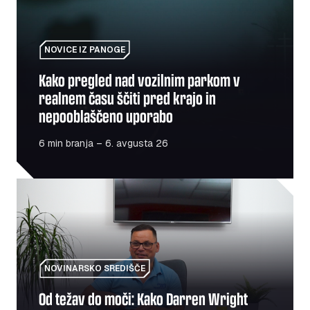
NOVICE IZ PANOGE
Kako pregled nad vozilnim parkom v
realnem času ščiti pred krajo in
nepooblaščeno uporabo
6 min branja – 6. avgusta 26
Od težav do moči: Kako Darren Wright pomaga veteranom p
NOVINARSKO SREDIŠČE
Od težav do moči: Kako Darren Wright