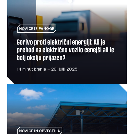
NOVICE IZ PANOGE
Gorivo proti električni energiji: Ali je
prehod na električno vozilo cenejši ali le
bolj okolju prijazen?
14 minut branja – 28. julij 2025
Ponovno odprtje poljsko-ukrajinske meje: kaj morajo vede
NOVICE IN OBVESTILA