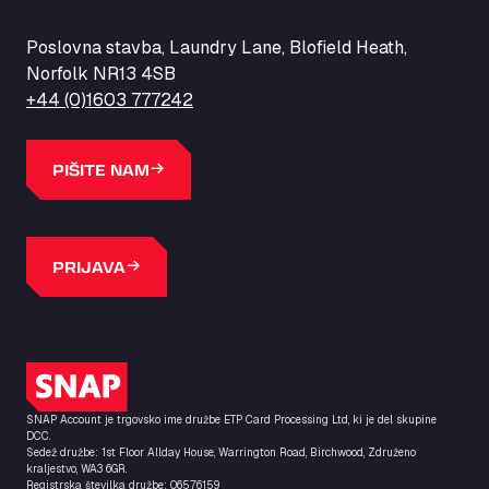
Poslovna stavba, Laundry Lane, Blofield Heath,
Norfolk NR13 4SB
+44 (0)1603 777242
PIŠITE NAM
PRIJAVA
Logotip SNAP
SNAP Account je trgovsko ime družbe ETP Card Processing Ltd, ki je del skupine
DCC.
Sedež družbe: 1st Floor Allday House, Warrington Road, Birchwood, Združeno
kraljestvo, WA3 6GR.
Registrska številka družbe: 06576159