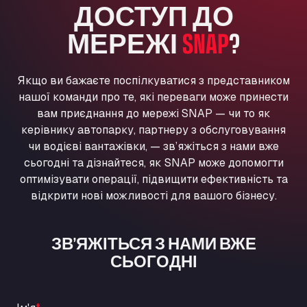
ДОСТУП ДО
Washway Road, PE12 8LT
Anpol Sp. z o.o.
МЕРЕЖІ
SNAP
?
Ul. Torunska 147, 85884
Aqua Ariva GmbH
Якщо ви бажаєте поспілкуватися з представником
Marie-Curie-Straße 24, 68219
нашої команди про те, які переваги може принести
Aral Autohof Bockel
вам приєднання до мережі SNAP — чи то як
An der Autobahn 1, 27404
керівнику автопарку, партнеру з обслуговування
ARAL Autohof Bockenem
чи водієві вантажівки, — зв’яжіться з нами вже
Oppelner Str. 1, 31167
сьогодні та дізнайтеся, як SNAP може допомогти
ARAL Autohof Merklingen
оптимізувати операції, підвищити ефективність та
Nellinger Str. 24, 89188
відкрити нові можливості для вашого бізнесу.
ARAL Autohof Preis
Schellweilerstraße 1, 66871
ЗВ’ЯЖІТЬСЯ З НАМИ ВЖЕ
ARAL Tankstelle - XXL Truckwash.de
СЬОГОДНІ
GmbH
Obernburger Str. 127, 63811
Ardleigh South Services