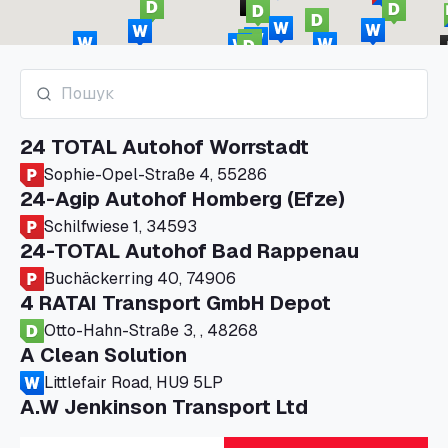
24 TOTAL Autohof Worrstadt
Sophie-Opel-Straße 4, 55286
24-Agip Autohof Homberg (Efze)
Schilfwiese 1, 34593
24-TOTAL Autohof Bad Rappenau
Buchäckerring 40, 74906
4 RATAI Transport GmbH Depot
Otto-Hahn-Straße 3, , 48268
A Clean Solution
Littlefair Road, HU9 5LP
A.W Jenkinson Transport Ltd
Progress House, ME11 5GA