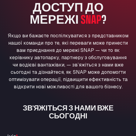
ДОСТУП ДО
Washway Road, PE12 8LT
Anpol Sp. z o.o.
МЕРЕЖІ
SNAP
?
Ul. Torunska 147, 85884
Aqua Ariva GmbH
Якщо ви бажаєте поспілкуватися з представником
Marie-Curie-Straße 24, 68219
нашої команди про те, які переваги може принести
Aral Autohof Bockel
вам приєднання до мережі SNAP — чи то як
An der Autobahn 1, 27404
керівнику автопарку, партнеру з обслуговування
ARAL Autohof Bockenem
чи водієві вантажівки, — зв’яжіться з нами вже
Oppelner Str. 1, 31167
сьогодні та дізнайтеся, як SNAP може допомогти
ARAL Autohof Merklingen
оптимізувати операції, підвищити ефективність та
Nellinger Str. 24, 89188
відкрити нові можливості для вашого бізнесу.
ARAL Autohof Preis
Schellweilerstraße 1, 66871
ЗВ’ЯЖІТЬСЯ З НАМИ ВЖЕ
ARAL Tankstelle - XXL Truckwash.de
СЬОГОДНІ
GmbH
Obernburger Str. 127, 63811
Ardleigh South Services