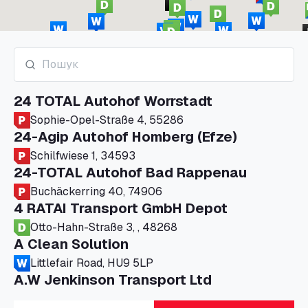
24 TOTAL Autohof Worrstadt
Sophie-Opel-Straße 4, 55286
24-Agip Autohof Homberg (Efze)
Schilfwiese 1, 34593
24-TOTAL Autohof Bad Rappenau
Buchäckerring 40, 74906
4 RATAI Transport GmbH Depot
Otto-Hahn-Straße 3, , 48268
A Clean Solution
Littlefair Road, HU9 5LP
A.W Jenkinson Transport Ltd
Progress House, ME11 5GA