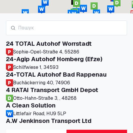
24 TOTAL Autohof Worrstadt
Sophie-Opel-Straße 4, 55286
24-Agip Autohof Homberg (Efze)
Schilfwiese 1, 34593
24-TOTAL Autohof Bad Rappenau
Buchäckerring 40, 74906
4 RATAI Transport GmbH Depot
Otto-Hahn-Straße 3, , 48268
A Clean Solution
Littlefair Road, HU9 5LP
A.W Jenkinson Transport Ltd
Progress House, ME11 5GA