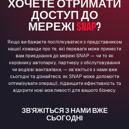
ХОЧЕТЕ ОТРИМАТИ
Washway Road, PE12 8LT
ДОСТУП ДО
Anpol Sp. z o.o.
Ul. Torunska 147, 85884
МЕРЕЖІ
SNAP
?
Aqua Ariva GmbH
Marie-Curie-Straße 24, 68219
Aral Autohof Bockel
Якщо ви бажаєте поспілкуватися з представником
нашої команди про те, які переваги може принести
An der Autobahn 1, 27404
вам приєднання до мережі SNAP — чи то як
ARAL Autohof Bockenem
керівнику автопарку, партнеру з обслуговування
Oppelner Str. 1, 31167
чи водієві вантажівки, — зв’яжіться з нами вже
ARAL Autohof Merklingen
сьогодні та дізнайтеся, як SNAP може допомогти
Nellinger Str. 24, 89188
оптимізувати операції, підвищити ефективність та
ARAL Autohof Preis
відкрити нові можливості для вашого бізнесу.
Schellweilerstraße 1, 66871
ARAL Tankstelle - XXL Truckwash.de
GmbH
ЗВ’ЯЖІТЬСЯ З НАМИ ВЖЕ
СЬОГОДНІ
Obernburger Str. 127, 63811
Ardleigh South Services