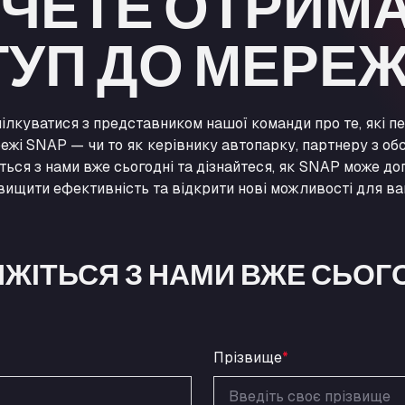
ЧЕТЕ ОТРИМ
УП ДО МЕРЕЖ
ілкуватися з представником нашої команди про те, які п
ежі SNAP — чи то як керівнику автопарку, партнеру з обс
іться з нами вже сьогодні та дізнайтеся, як SNAP може до
двищити ефективність та відкрити нові можливості для ва
ЯЖІТЬСЯ З НАМИ ВЖЕ СЬОГ
Прізвище
*