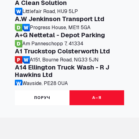
A Clean Solution
Littlefair Road, HU9 5LP
A.W Jenkinson Transport Ltd
Progress House, ME11 5GA
A+G Nettetal - Depot Parking
Am Panneschopp 7, 41334
A1 Truckstop Colsterworth Ltd
A151, Bourne Road, NG33 5JN
A14 Ellington Truck Wash - R J
Hawkins Ltd
Wayside, PE28 0UA
A19 Northbound Services (Exelby)
ПОРУЧ
А–Я
Ingleby Arncliffe, DL6 3JT
A19 Services North (Ron Perry)
A19 Services North, TS27 3HH
A19 Services South (Ron Perry)
A19 Services South, TS27 3HH