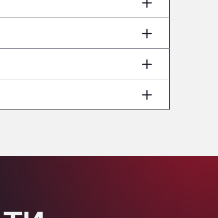
AP7 Salida 2, C/ Bassegoda, 4, 17700
Andamur Pamplona
A-15 Salida Imarcoain, 31119
Andamur San Roman II
Aut A1 Exit 385, 01207
Anglia Motel
Washway Road, PE12 8LT
Anpol Sp. z o.o.
Ul. Torunska 147, 85884
Aqua Ariva GmbH
Marie-Curie-Straße 24, 68219
Aral Autohof Bockel
An der Autobahn 1, 27404
ARAL Autohof Bockenem
Oppelner Str. 1, 31167
ARAL Autohof Merklingen
Nellinger Str. 24, 89188