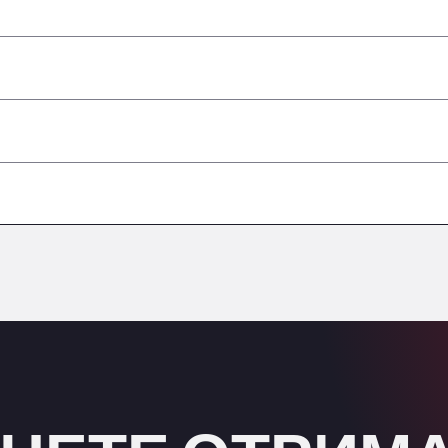
–
–
–
небезпечними вантажами/ADR
–
–
–
–
–
–
–