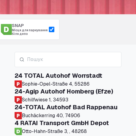
SNAP
Місця для паркування
біля депо
24 TOTAL Autohof Worrstadt
Sophie-Opel-Straße 4, 55286
24-Agip Autohof Homberg (Efze)
Schilfwiese 1, 34593
24-TOTAL Autohof Bad Rappenau
Buchäckerring 40, 74906
4 RATAI Transport GmbH Depot
Otto-Hahn-Straße 3, , 48268