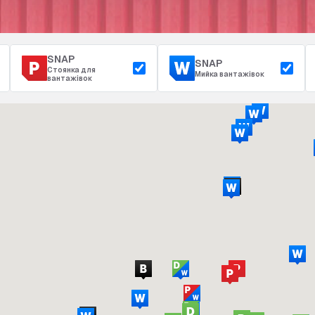
SNAP
SNAP
Стоянка для
Мийка вантажівок
вантажівок