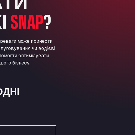
АТИ
ARAL Autohof Preis
Schellweilerstraße 1, 66871
І
SNAP
?
ARAL Tankstelle - XXL
Truckwash.de GmbH
Obernburger Str. 127, 63811
Ardleigh South Services
ереваги може принести
луговування чи водієві
a120 westbound, CO77SL
Area 47 Hermanos Rico
помогти оптимізувати
шого бізнесу.
Autovia A4 km 47, 28300
Area de Servicio Agetrans
Autovia del Mediterraneo , 30850
Area Servicio Galp Las Bovedas
ОДНІ
Autovia 5 KM 405, 7, 06006
Area Servidiesel S L
Calle Migjorn No 6, 12539
Arluno Truck Village
Via per Turbigo 69, 20004
Asapjobs