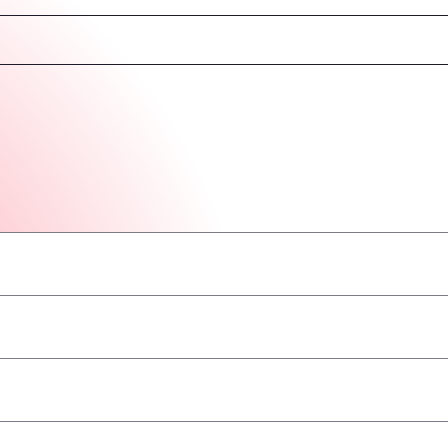
–
–
–
–