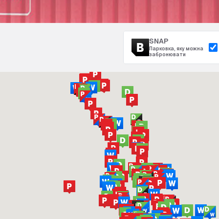
SNAP
Парковка, яку можна
забронювати