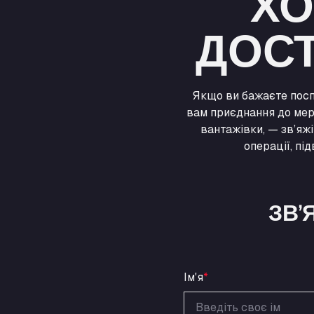
ХО
ДОСТ
Якщо ви бажаєте посп
вам приєднання до мер
вантажівки, — зв’яж
операції, пі
ЗВ’
Ім'я
*