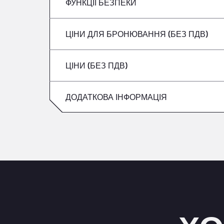
вівторок
ФУНКЦІЇ БЕЗПЕКИ
Без рефрижераторів
четвер
Середа
ЦІНИ ДЛЯ БРОНЮВАННЯ (БЕЗ ПДВ)
Не приймаються транспортні засоби з 
п’ятниця
четвер
ЦІНИ (БЕЗ ПДВ)
Субота
п’ятниця
Неділя
ДОДАТКОВА ІНФОРМАЦІЯ
Субота
Неділя