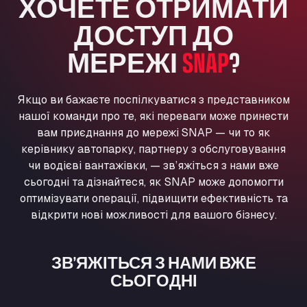
ХОЧЕТЕ ОТРИМАТИ
Washway Road, PE12 8LT
ДОСТУП ДО
Anpol Sp. z o.o.
Ul. Torunska 147, 85884
МЕРЕЖІ
SNAP
?
Aqua Ariva GmbH
Marie-Curie-Straße 24, 68219
Aral Autohof Bockel
Якщо ви бажаєте поспілкуватися з представником
нашої команди про те, які переваги може принести
An der Autobahn 1, 27404
вам приєднання до мережі SNAP — чи то як
ARAL Autohof Bockenem
керівнику автопарку, партнеру з обслуговування
Oppelner Str. 1, 31167
чи водієві вантажівки, — зв’яжіться з нами вже
ARAL Autohof Merklingen
сьогодні та дізнайтеся, як SNAP може допомогти
Nellinger Str. 24, 89188
оптимізувати операції, підвищити ефективність та
ARAL Autohof Preis
відкрити нові можливості для вашого бізнесу.
Schellweilerstraße 1, 66871
ARAL Tankstelle - XXL Truckwash.de
GmbH
ЗВ’ЯЖІТЬСЯ З НАМИ ВЖЕ
СЬОГОДНІ
Obernburger Str. 127, 63811
Ardleigh South Services