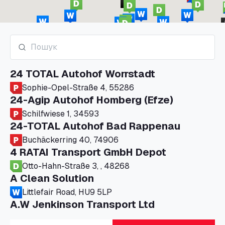
24 TOTAL Autohof Worrstadt
Sophie-Opel-Straße 4, 55286
24-Agip Autohof Homberg (Efze)
Schilfwiese 1, 34593
24-TOTAL Autohof Bad Rappenau
Buchäckerring 40, 74906
4 RATAI Transport GmbH Depot
Otto-Hahn-Straße 3, , 48268
A Clean Solution
Littlefair Road, HU9 5LP
A.W Jenkinson Transport Ltd
Progress House, ME11 5GA