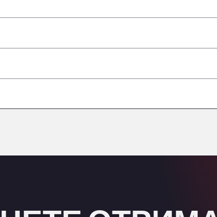
–
–
–
небезпечними вантажами/ADR
–
–
–
–
–
–
–