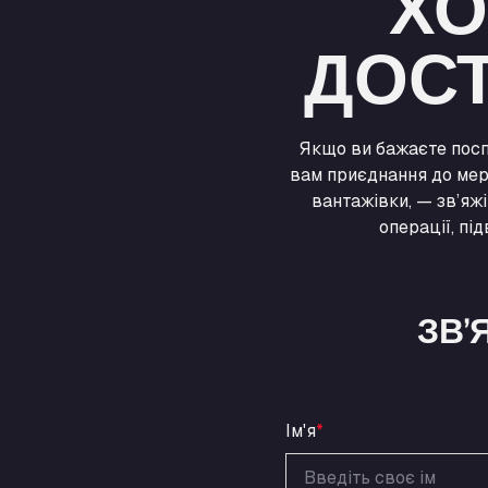
ХО
ДОСТ
Якщо ви бажаєте посп
вам приєднання до мер
вантажівки, — зв’яж
операції, пі
ЗВ’
Ім'я
*