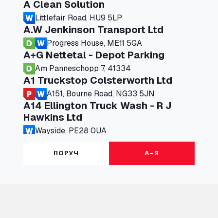
A Clean Solution
Littlefair Road, HU9 5LP
A.W Jenkinson Transport Ltd
Progress House, ME11 5GA
A+G Nettetal - Depot Parking
Am Panneschopp 7, 41334
A1 Truckstop Colsterworth Ltd
A151, Bourne Road, NG33 5JN
A14 Ellington Truck Wash - R J
Hawkins Ltd
Wayside, PE28 0UA
A19 Northbound Services (Exelby)
ПОРУЧ
А–Я
Ingleby Arncliffe, DL6 3JT
A19 Services North (Ron Perry)
A19 Services North, TS27 3HH
A19 Services South (Ron Perry)
A19 Services South, TS27 3HH