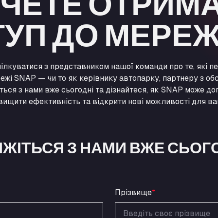
ЧЕТЕ ОТРИМ
УП ДО МЕРЕЖ
ілкуватися з представником нашої команди про те, які п
ежі SNAP — чи то як керівнику автопарку, партнеру з обс
іться з нами вже сьогодні та дізнайтеся, як SNAP може до
двищити ефективність та відкрити нові можливості для ва
ЯЖІТЬСЯ З НАМИ ВЖЕ СЬОГ
Прізвище
*