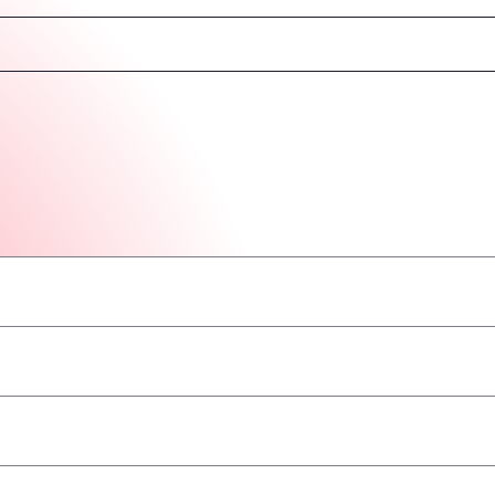
–
–
–
–