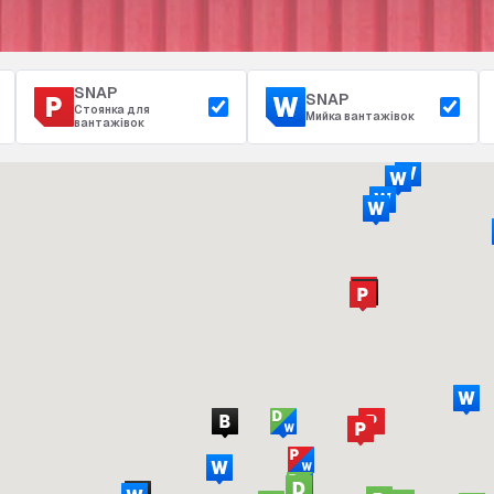
SNAP
SNAP
Стоянка для
Мийка вантажівок
вантажівок