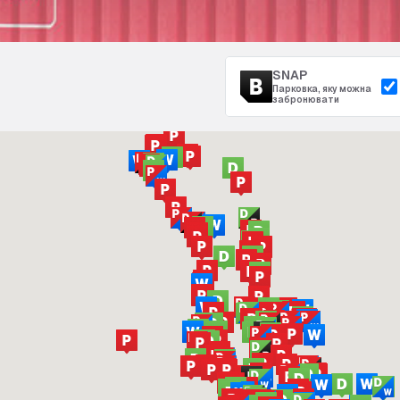
SNAP
Парковка, яку можна
забронювати