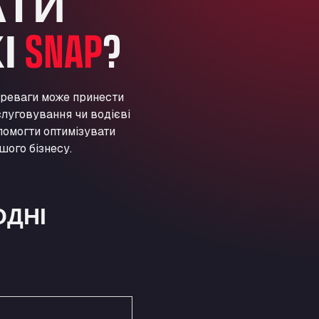
АТИ
ARAL Autohof Preis
Schellweilerstraße 1, 66871
І
SNAP
?
ARAL Tankstelle - XXL
Truckwash.de GmbH
Obernburger Str. 127, 63811
Ardleigh South Services
ереваги може принести
луговування чи водієві
a120 westbound, CO77SL
Area 47 Hermanos Rico
помогти оптимізувати
шого бізнесу.
Autovia A4 km 47, 28300
Area de Servicio Agetrans
Autovia del Mediterraneo , 30850
Area Servicio Galp Las Bovedas
ОДНІ
Autovia 5 KM 405, 7, 06006
Area Servidiesel S L
Calle Migjorn No 6, 12539
Arluno Truck Village
Via per Turbigo 69, 20004
Asapjobs