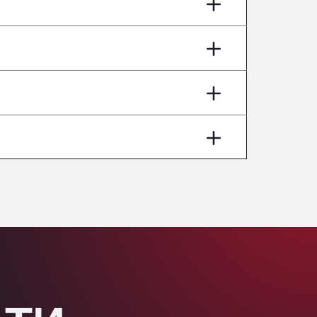
AP7 Salida 2, C/ Bassegoda, 4, 17700
Andamur Pamplona
A-15 Salida Imarcoain, 31119
Andamur San Roman II
Aut A1 Exit 385, 01207
Anglia Motel
Washway Road, PE12 8LT
Anpol Sp. z o.o.
Ul. Torunska 147, 85884
Aqua Ariva GmbH
Marie-Curie-Straße 24, 68219
Aral Autohof Bockel
An der Autobahn 1, 27404
ARAL Autohof Bockenem
Oppelner Str. 1, 31167
ARAL Autohof Merklingen
Nellinger Str. 24, 89188