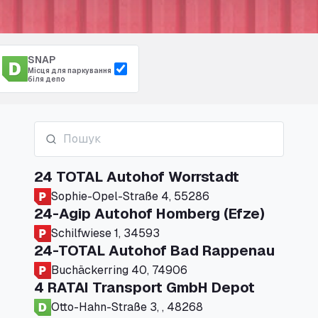
SNAP
Місця для паркування
біля депо
24 TOTAL Autohof Worrstadt
Sophie-Opel-Straße 4, 55286
24-Agip Autohof Homberg (Efze)
Schilfwiese 1, 34593
24-TOTAL Autohof Bad Rappenau
Buchäckerring 40, 74906
4 RATAI Transport GmbH Depot
Otto-Hahn-Straße 3, , 48268