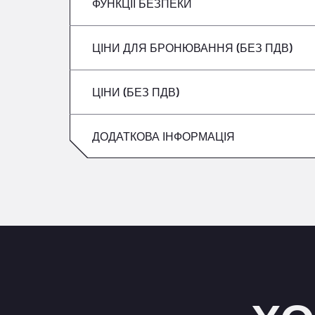
вівторок
ФУНКЦІЇ БЕЗПЕКИ
Без рефрижераторів
четвер
Середа
ЦІНИ ДЛЯ БРОНЮВАННЯ (БЕЗ ПДВ)
Не приймаються транспортні засоби з 
п’ятниця
четвер
ЦІНИ (БЕЗ ПДВ)
Субота
п’ятниця
Неділя
ДОДАТКОВА ІНФОРМАЦІЯ
Субота
Неділя