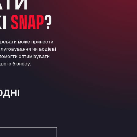
АТИ
ARAL Autohof Preis
Schellweilerstraße 1, 66871
І
SNAP
?
ARAL Tankstelle - XXL
Truckwash.de GmbH
Obernburger Str. 127, 63811
Ardleigh South Services
ереваги може принести
луговування чи водієві
a120 westbound, CO77SL
Area 47 Hermanos Rico
помогти оптимізувати
шого бізнесу.
Autovia A4 km 47, 28300
Area de Servicio Agetrans
Autovia del Mediterraneo , 30850
Area Servicio Galp Las Bovedas
ОДНІ
Autovia 5 KM 405, 7, 06006
Area Servidiesel S L
Calle Migjorn No 6, 12539
Arluno Truck Village
Via per Turbigo 69, 20004
Asapjobs