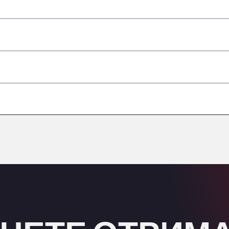
–
–
–
небезпечними вантажами/ADR
–
–
–
–
–
–
–