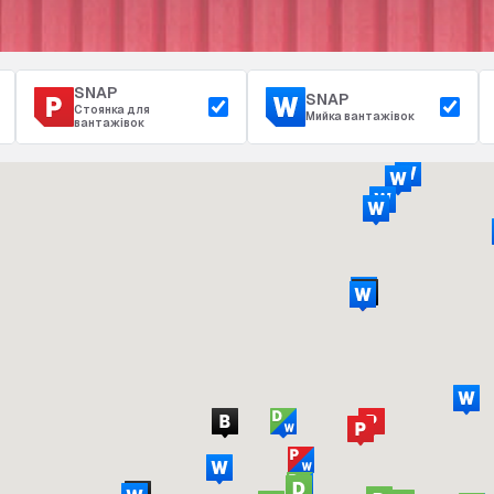
SNAP
SNAP
Стоянка для
Мийка вантажівок
вантажівок