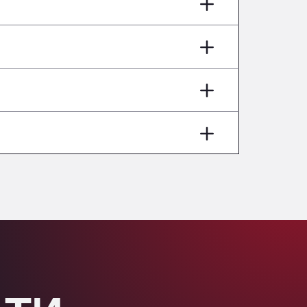
AP7 Salida 2, C/ Bassegoda, 4, 17700
Andamur Pamplona
A-15 Salida Imarcoain, 31119
Andamur San Roman II
Aut A1 Exit 385, 01207
Anglia Motel
Washway Road, PE12 8LT
Anpol Sp. z o.o.
Ul. Torunska 147, 85884
Aqua Ariva GmbH
Marie-Curie-Straße 24, 68219
Aral Autohof Bockel
An der Autobahn 1, 27404
ARAL Autohof Bockenem
Oppelner Str. 1, 31167
ARAL Autohof Merklingen
Nellinger Str. 24, 89188