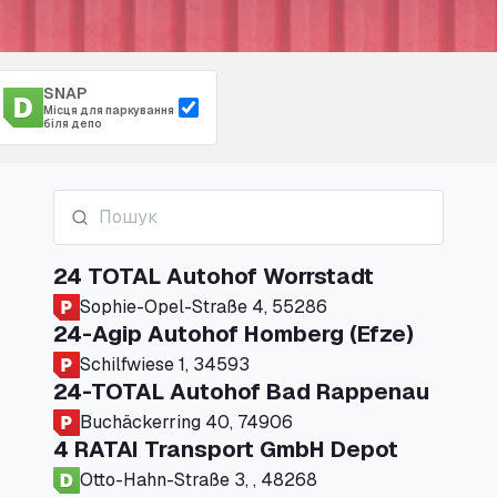
SNAP
Місця для паркування
біля депо
24 TOTAL Autohof Worrstadt
Sophie-Opel-Straße 4, 55286
24-Agip Autohof Homberg (Efze)
Schilfwiese 1, 34593
24-TOTAL Autohof Bad Rappenau
Buchäckerring 40, 74906
4 RATAI Transport GmbH Depot
Otto-Hahn-Straße 3, , 48268