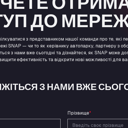
ЧЕТЕ ОТРИМ
УП ДО МЕРЕЖ
ілкуватися з представником нашої команди про те, які п
ежі SNAP — чи то як керівнику автопарку, партнеру з обс
іться з нами вже сьогодні та дізнайтеся, як SNAP може до
двищити ефективність та відкрити нові можливості для ва
ЯЖІТЬСЯ З НАМИ ВЖЕ СЬОГ
Прізвище
*