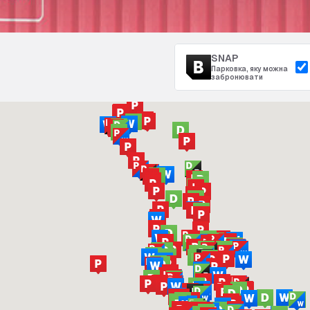
SNAP
Парковка, яку можна
забронювати