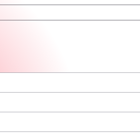
–
–
–
–