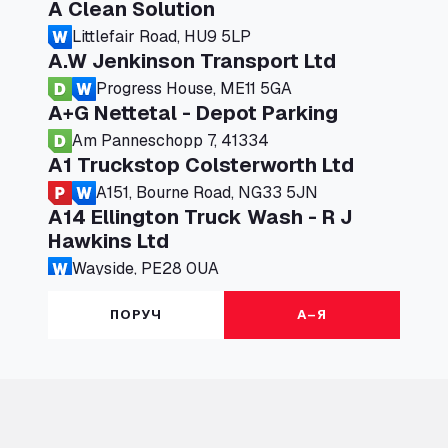
A Clean Solution
Littlefair Road, HU9 5LP
A.W Jenkinson Transport Ltd
Progress House, ME11 5GA
A+G Nettetal - Depot Parking
Am Panneschopp 7, 41334
A1 Truckstop Colsterworth Ltd
A151, Bourne Road, NG33 5JN
A14 Ellington Truck Wash - R J
Hawkins Ltd
Wayside, PE28 0UA
A19 Northbound Services (Exelby)
ПОРУЧ
А–Я
Ingleby Arncliffe, DL6 3JT
A19 Services North (Ron Perry)
A19 Services North, TS27 3HH
A19 Services South (Ron Perry)
A19 Services South, TS27 3HH