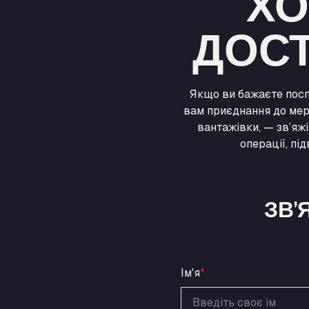
ХО
ДОСТ
Якщо ви бажаєте посп
вам приєднання до мер
вантажівки, — зв’яж
операції, пі
ЗВ’
Ім'я
*