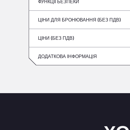
вівторок
ФУНКЦІЇ БЕЗПЕКИ
Без рефрижераторів
четвер
Середа
ЦІНИ ДЛЯ БРОНЮВАННЯ (БЕЗ ПДВ)
Не приймаються транспортні засоби з 
п’ятниця
четвер
ЦІНИ (БЕЗ ПДВ)
Субота
п’ятниця
Неділя
ДОДАТКОВА ІНФОРМАЦІЯ
Субота
Неділя