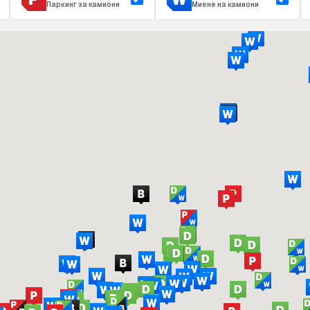
Паркинг за камиони
Миене на камиони