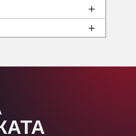
Aut A1 Exit 385, 01207
Anglia Motel
Washway Road, PE12 8LT
Anpol Sp. z o.o.
Ul. Torunska 147, 85884
Aqua Ariva GmbH
Marie-Curie-Straße 24, 68219
Aral Autohof Bockel
An der Autobahn 1, 27404
ARAL Autohof Bockenem
Oppelner Str. 1, 31167
ARAL Autohof Merklingen
А
Nellinger Str. 24, 89188
ARAL Autohof Preis
Schellweilerstraße 1, 66871
ЖАТА
ARAL Tankstelle - XXL
Truckwash.de GmbH