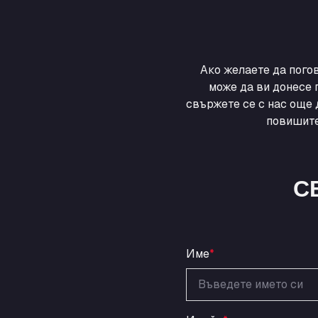
Ако желаете да пого
може да ви донесе 
свържете се с нас още 
повишите
С
Име
*