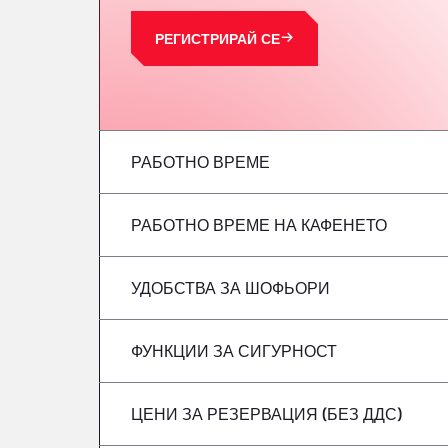
РЕГИСТРИРАЙ СЕ
РАБОТНО ВРЕМЕ
РАБОТНО ВРЕМЕ НА КАФЕНЕТО
понеделник
вторник
УДОБСТВА ЗА ШОФЬОРИ
понеделник
сряда
вторник
ФУНКЦИИ ЗА СИГУРНОСТ
Без хладилни автомобили
четвъртък
сряда
ЦЕНИ ЗА РЕЗЕРВАЦИЯ (БЕЗ ДДС)
Не се приемат опасни превозни средст
петък
четвъртък