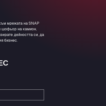
Obernburger Str. 127, 63811
Ardleigh South Services
a120 westbound, CO77SL
Area 47 Hermanos Rico
 към мрежата на SNAP
Autovia A4 km 47, 28300
и шофьор на камион,
Area de Servicio Agetrans
зирате дейността си, да
Autovia del Mediterraneo , 30850
я бизнес.
Area Servicio Galp Las Bovedas
Autovia 5 KM 405, 7, 06006
Area Servidiesel S L
ЕС
Calle Migjorn No 6, 12539
Arluno Truck Village
Via per Turbigo 69, 20004
Asapjobs
Objazdowa 35, 99-300
Ashford International Truck Stop
Unit 14 Waterbrook Park, TN24 0FL
Ashford International Truck Wash -