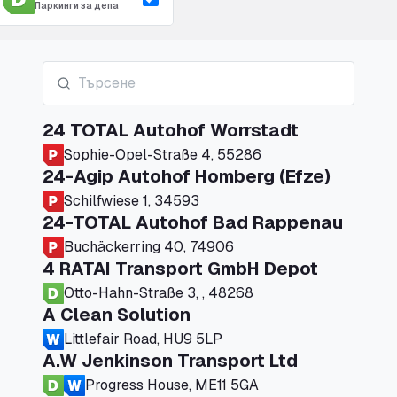
Паркинги за депа
24 TOTAL Autohof Worrstadt
Sophie-Opel-Straße 4, 55286
24-Agip Autohof Homberg (Efze)
Schilfwiese 1, 34593
24-TOTAL Autohof Bad Rappenau
Buchäckerring 40, 74906
4 RATAI Transport GmbH Depot
Otto-Hahn-Straße 3, , 48268
A Clean Solution
Littlefair Road, HU9 5LP
A.W Jenkinson Transport Ltd
Progress House, ME11 5GA