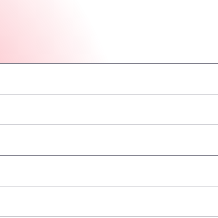
–
–
–
–
–
–
–
ва/ADR
–
–