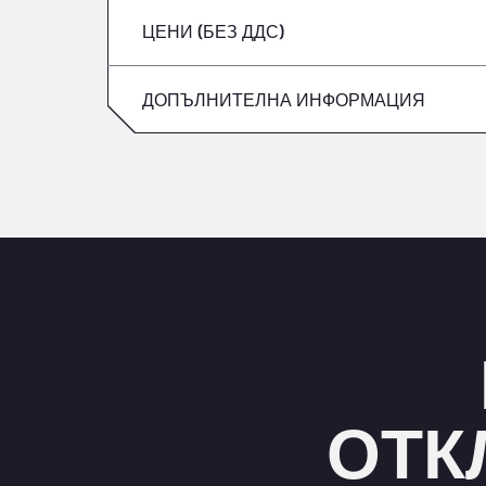
ЦЕНИ (БЕЗ ДДС)
събота
петък
неделя
ДОПЪЛНИТЕЛНА ИНФОРМАЦИЯ
събота
неделя
ОТК