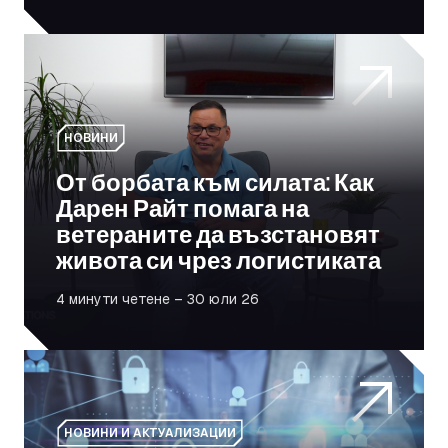
От борбата към силата: Как Дарен Райт помага на ве
НОВИНИ
От борбата към силата: Как
Дарен Райт помага на
ветераните да възстановят
живота си чрез логистиката
4 минути четене – 30 юли 26
Вашият автопарк е ли мишена? Приоритетът на сигур
НОВИНИ И АКТУАЛИЗАЦИИ