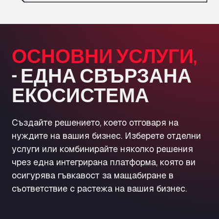
ОСНОВНИ УСЛУГИ,
– ЕДНА СВЪРЗАНА
ЕКОСИСТЕМА
Развивайте бизнеса си с
Създайте решението, което отговаря на
най-голямата мрежа от
нуждите на вашия бизнес. Изберете отделни
автопаркове в Европа.
услуги или комбинирайте няколко решения
Плащайте за услугите на
чрез една интегрирана платформа, която ви
камионите, без да се
Свържете обекта си с най-голямата мрежа
осигурява гъвкавост за мащабиране в
от автопаркове в Европа и превърнете
налага да плащате от
съответствие с растежа на вашия бизнес.
неизползваните паркоместа и капацитет за
джоба си.
миене на автомобили в допълнителни
приходи, като същевременно опростите