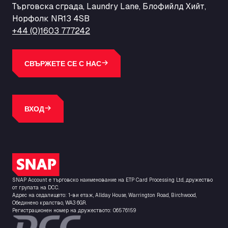
Търговска сграда, Laundry Lane, Блофийлд Хийт,
Норфолк NR13 4SB
+44 (0)1603 777242
СВЪРЖЕТЕ СЕ С НАС
ВХОД
Лого на SNAP
SNAP Account е търговско наименование на ETP Card Processing Ltd, дружество
от групата на DCC.
Адрес на седалището: 1-ви етаж, Allday House, Warrington Road, Birchwood,
Обединено кралство, WA3 6GR.
Регистрационен номер на дружеството: 06576159