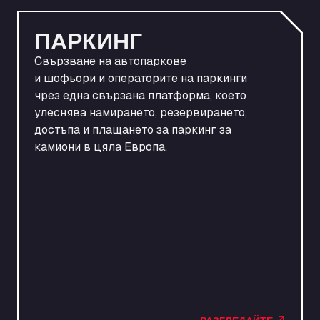
Достъп до паркинг, автомивки, пътни такси,
плащанията и намалите ежедневната
гориво и още много други услуги чрез един
ПАРКИНГ
административна работа.
прост акаунт. Плащанията са свързани с
вашия автомобил, което премахва
Свързване на автопаркове
необходимостта от използване на пари в
и
шофьори
и операторите на паркинги
НАУЧЕТЕ ПОВЕЧЕ
брой,
карти
или отчитане на разходите
чрез една свързана платформа, което
улеснява намирането, резервирането,
РЕГИСТРИРАЙТЕ СЕ
достъпа и плащането за паркинг за
НАУЧЕТЕ ПОВЕЧЕ
камиони в цяла Европа.
РЕГИСТРИРАЙТЕ СЕ