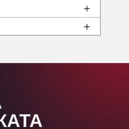
Aut A1 Exit 385, 01207
Anglia Motel
Washway Road, PE12 8LT
Anpol Sp. z o.o.
Ul. Torunska 147, 85884
Aqua Ariva GmbH
Marie-Curie-Straße 24, 68219
Aral Autohof Bockel
An der Autobahn 1, 27404
ARAL Autohof Bockenem
Oppelner Str. 1, 31167
ARAL Autohof Merklingen
А
Nellinger Str. 24, 89188
ARAL Autohof Preis
Schellweilerstraße 1, 66871
ЖАТА
ARAL Tankstelle - XXL
Truckwash.de GmbH