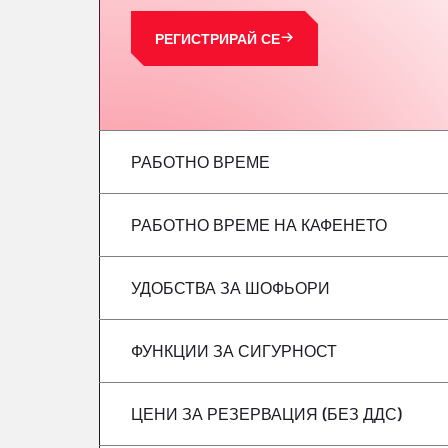
РЕГИСТРИРАЙ СЕ
РАБОТНО ВРЕМЕ
РАБОТНО ВРЕМЕ НА КАФЕНЕТО
понеделник
вторник
УДОБСТВА ЗА ШОФЬОРИ
понеделник
сряда
вторник
ФУНКЦИИ ЗА СИГУРНОСТ
Без хладилни автомобили
четвъртък
сряда
ЦЕНИ ЗА РЕЗЕРВАЦИЯ (БЕЗ ДДС)
Не се приемат опасни превозни средст
петък
четвъртък