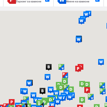
Паркинг за камиони
Миене на камиони