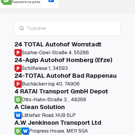
Паркинги за депа
24 TOTAL Autohof Worrstadt
Sophie-Opel-Straße 4, 55286
24-Agip Autohof Homberg (Efze)
Schilfwiese 1, 34593
24-TOTAL Autohof Bad Rappenau
Buchäckerring 40, 74906
4 RATAI Transport GmbH Depot
Otto-Hahn-Straße 3, , 48268
A Clean Solution
Littlefair Road, HU9 5LP
A.W Jenkinson Transport Ltd
Progress House, ME11 5GA