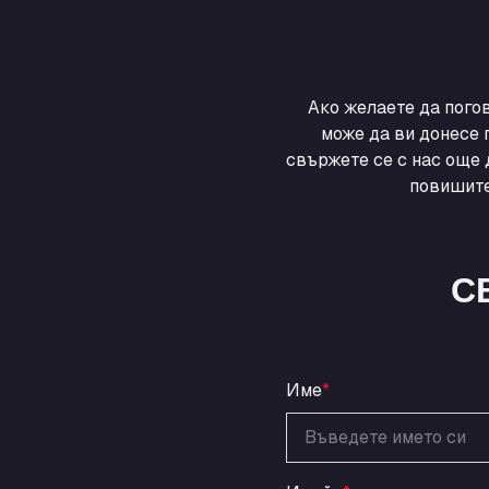
Ако желаете да пого
може да ви донесе 
свържете се с нас още 
повишите
С
Име
*