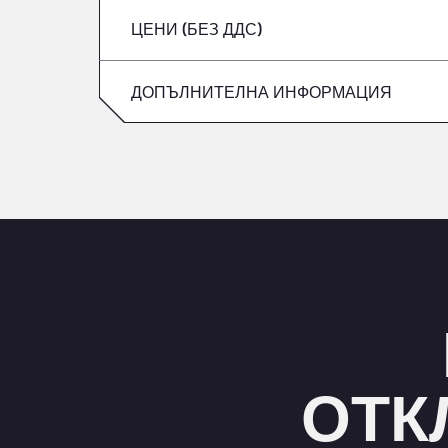
ЦЕНИ (БЕЗ ДДС)
събота
петък
неделя
ДОПЪЛНИТЕЛНА ИНФОРМАЦИЯ
събота
неделя
ОТК