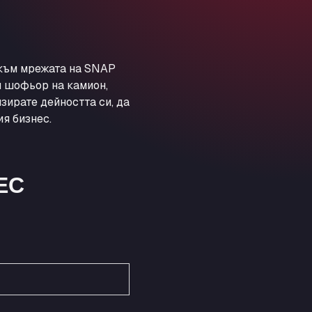
Obernburger Str. 127, 63811
Ardleigh South Services
a120 westbound, CO77SL
Area 47 Hermanos Rico
 към мрежата на SNAP
Autovia A4 km 47, 28300
и шофьор на камион,
Area de Servicio Agetrans
зирате дейността си, да
Autovia del Mediterraneo , 30850
я бизнес.
Area Servicio Galp Las Bovedas
Autovia 5 KM 405, 7, 06006
Area Servidiesel S L
ЕС
Calle Migjorn No 6, 12539
Arluno Truck Village
Via per Turbigo 69, 20004
Asapjobs
Objazdowa 35, 99-300
Ashford International Truck Stop
Unit 14 Waterbrook Park, TN24 0FL
Ashford International Truck Wash -