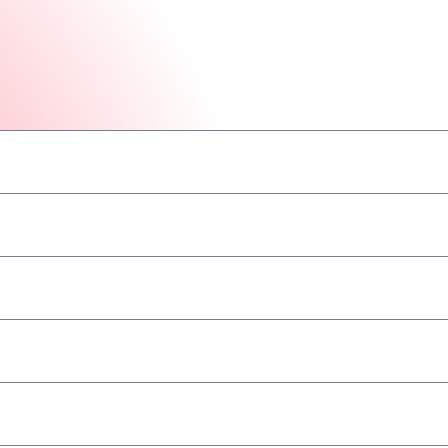
–
–
–
–
–
–
–
ва/ADR
–
–