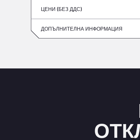
ЦЕНИ (БЕЗ ДДС)
събота
петък
неделя
ДОПЪЛНИТЕЛНА ИНФОРМАЦИЯ
събота
неделя
ОТК