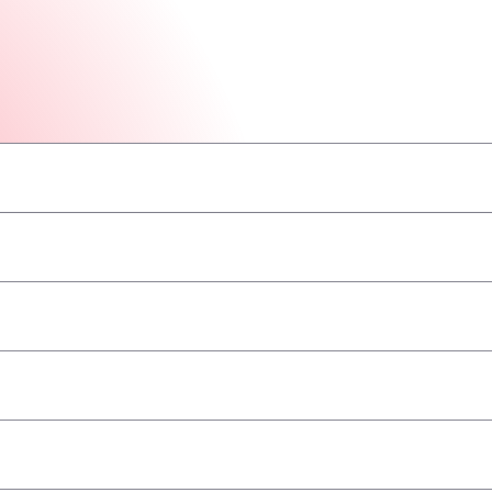
–
–
–
–
–
–
–
ва/ADR
–
–