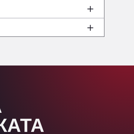
Aut A1 Exit 385, 01207
Anglia Motel
Washway Road, PE12 8LT
Anpol Sp. z o.o.
Ul. Torunska 147, 85884
Aqua Ariva GmbH
Marie-Curie-Straße 24, 68219
Aral Autohof Bockel
An der Autobahn 1, 27404
ARAL Autohof Bockenem
Oppelner Str. 1, 31167
ARAL Autohof Merklingen
А
Nellinger Str. 24, 89188
ARAL Autohof Preis
Schellweilerstraße 1, 66871
ЖАТА
ARAL Tankstelle - XXL
Truckwash.de GmbH