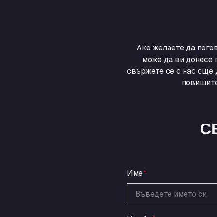
Ако желаете да пого
може да ви донесе 
свържете се с нас още 
повишите
С
Име
*