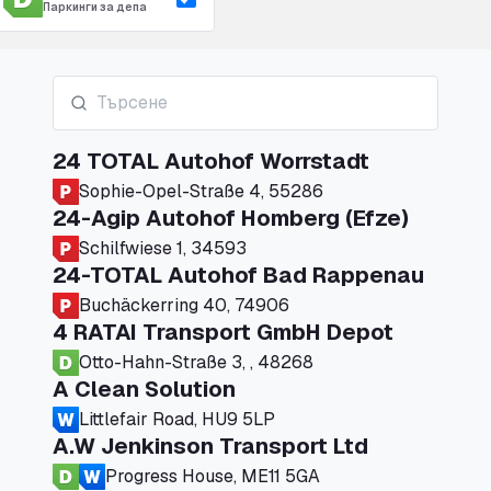
Паркинги за депа
24 TOTAL Autohof Worrstadt
Sophie-Opel-Straße 4, 55286
24-Agip Autohof Homberg (Efze)
Schilfwiese 1, 34593
24-TOTAL Autohof Bad Rappenau
Buchäckerring 40, 74906
4 RATAI Transport GmbH Depot
Otto-Hahn-Straße 3, , 48268
A Clean Solution
Littlefair Road, HU9 5LP
A.W Jenkinson Transport Ltd
Progress House, ME11 5GA