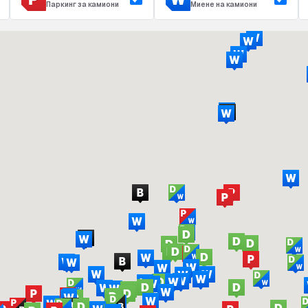
Паркинг за камиони
Миене на камиони