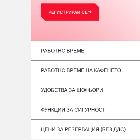
РЕГИСТРИРАЙ СЕ
РАБОТНО ВРЕМЕ
РАБОТНО ВРЕМЕ НА КАФЕНЕТО
понеделник
вторник
УДОБСТВА ЗА ШОФЬОРИ
понеделник
сряда
вторник
ФУНКЦИИ ЗА СИГУРНОСТ
Без хладилни автомобили
четвъртък
сряда
ЦЕНИ ЗА РЕЗЕРВАЦИЯ (БЕЗ ДДС)
Не се приемат опасни превозни средст
петък
четвъртък