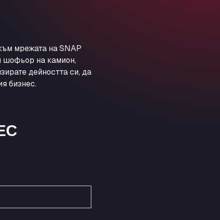
Obernburger Str. 127, 63811
Ardleigh South Services
a120 westbound, CO77SL
Area 47 Hermanos Rico
 към мрежата на SNAP
Autovia A4 km 47, 28300
и шофьор на камион,
Area de Servicio Agetrans
зирате дейността си, да
Autovia del Mediterraneo , 30850
я бизнес.
Area Servicio Galp Las Bovedas
Autovia 5 KM 405, 7, 06006
Area Servidiesel S L
ЕС
Calle Migjorn No 6, 12539
Arluno Truck Village
Via per Turbigo 69, 20004
Asapjobs
Objazdowa 35, 99-300
Ashford International Truck Stop
Unit 14 Waterbrook Park, TN24 0FL
Ashford International Truck Wash -