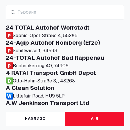
24 TOTAL Autohof Worrstadt
Sophie-Opel-Straße 4, 55286
24-Agip Autohof Homberg (Efze)
Schilfwiese 1, 34593
24-TOTAL Autohof Bad Rappenau
Buchäckerring 40, 74906
4 RATAI Transport GmbH Depot
Otto-Hahn-Straße 3, , 48268
A Clean Solution
Littlefair Road, HU9 5LP
A.W Jenkinson Transport Ltd
Progress House, ME11 5GA
A+G Nettetal - Depot Parking
НАБЛИЗО
А-Я
Am Panneschopp 7, 41334