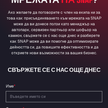
Ul. Torunska 147, 85884
Aqua Ariva GmbH
Ако желаете да поговорите с член на екипа ни за
Marie-Curie-Straße 24, 68219
това как присъединяването към мрежата на SNAP
Aral Autohof Bockel
може да ви донесе ползи като мениджър на
An der Autobahn 1, 27404
автопарк, сервизен партньор или шофьор на
ARAL Autohof Bockenem
камион, свържете се с нас още днес и разберете
как SNAP може да ви помогне да оптимизирате
Oppelner Str. 1, 31167
дейността си, да повишите ефективността и да
ARAL Autohof Merklingen
откриете нови възможности за вашия бизнес.
Nellinger Str. 24, 89188
ARAL Autohof Preis
Schellweilerstraße 1, 66871
СВЪРЖЕТЕ СЕ С НАС ОЩЕ ДНЕС
ARAL Tankstelle - XXL Truckwash.de
GmbH
Obernburger Str. 127, 63811
Име
*
Ardleigh South Services
a120 westbound, CO77SL
Area 47 Hermanos Rico