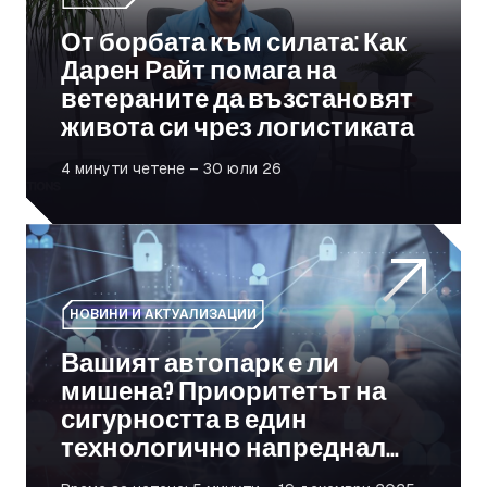
От борбата към силата: Как
Дарен Райт помага на
ветераните да възстановят
живота си чрез логистиката
4 минути четене – 30 юли 26
Вашият автопарк е ли мишена? Приоритетът на сигур
НОВИНИ И АКТУАЛИЗАЦИИ
Вашият автопарк е ли
мишена? Приоритетът на
сигурността в един
технологично напреднал
свят