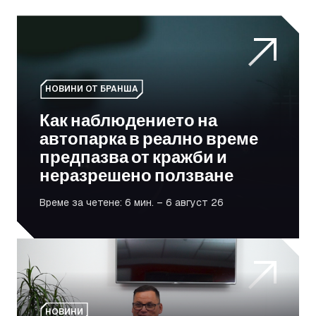
Как наблюдението на автопарка в реално време пред
НОВИНИ ОТ БРАНША
Как наблюдението на
автопарка в реално време
предпазва от кражби и
неразрешено ползване
Време за четене: 6 мин. – 6 август 26
От борбата към силата: Как Дарен Райт помага на ве
НОВИНИ