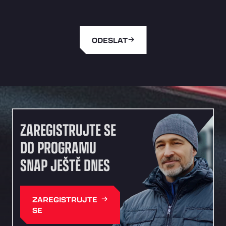
Autovia del Mediterraneo , 30850
Area Servicio Galp Las Bovedas
Autovia 5 KM 405, 7, 06006
ODESLAT
Area Servidiesel S L
Calle Migjorn No 6, 12539
Arluno Truck Village
Via per Turbigo 69, 20004
Asapjobs
Objazdowa 35, 99-300
Ashford International Truck Stop
ZAREGISTRUJTE SE
Unit 14 Waterbrook Park, TN24 0FL
DO PROGRAMU
Ashford International Truck Wash - R J
Hawkins Ltd
SNAP JEŠTĚ DNES
Waterbrook Park, TN24 0FL
AUPATRANS TRANSPORTE
ZAREGISTRUJTE
CRTA ANTIGUA DE MOTRIL, 18620
SE
Autohaus Sternpark GmbH - Senden