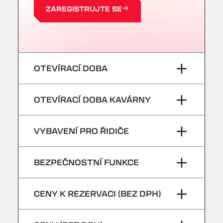
A63 Truck Wash Castets
ZAREGISTRUJTE SE
121 rue du Centre Routier, 40260
A8 Truck Parking & Business Hotel
Römerstr. 40, 71296
AAV TRANSPORT LTD
Thames Oil Port, SS17 9LL
OTEVÍRACÍ DOBA
Adriaanse Truckwash
Meerenakkerplein 55, 5652
pondělí
–
OTEVÍRACÍ DOBA KAVÁRNY
AFT Jetwash Solutions Ltd - Newport
Unit 8, NP19 4SU
úterý
–
pondělí
–
Albion Inn & Truckstop
VYBAVENÍ PRO ŘIDIČE
A39, 14 Bath Road, TA7 9QT
středa
–
úterý
–
Alconbury Truck Wash
Žádná chladírenská vozidla
BEZPEČNOSTNÍ FUNKCE
čtvrtek
–
Home Farm, PE28 4WD
středa
–
Alf´s Nutzfahrzeugwäsche
Nebezpečná vozidla/ADR nejsou
pátek
–
CENY K REZERVACI (BEZ DPH)
Am Augraben 11, 18273
čtvrtek
–
přijímána
Alfred Schuon GmbH
sobota
–
Bühlwiesenweg 15, 72221