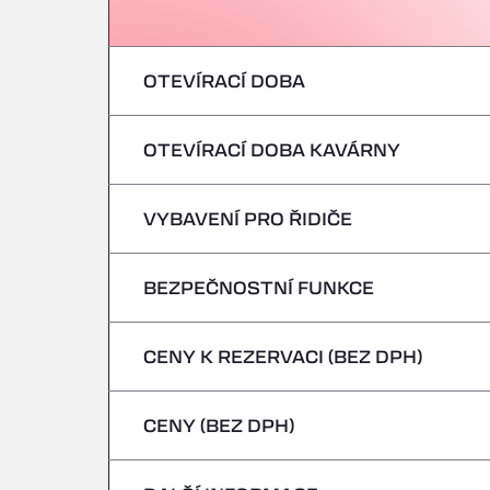
OTEVÍRACÍ DOBA
OTEVÍRACÍ DOBA KAVÁRNY
pondělí
úterý
VYBAVENÍ PRO ŘIDIČE
pondělí
středa
úterý
BEZPEČNOSTNÍ FUNKCE
Žádná chladírenská vozidla
čtvrtek
středa
CENY K REZERVACI (BEZ DPH)
Nebezpečná vozidla/ADR nejsou přijímán
pátek
čtvrtek
CENY (BEZ DPH)
sobota
pátek
neděle