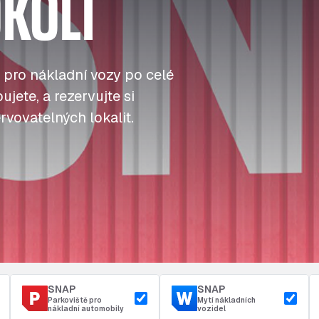
KOLÍ
J
J
J
Tankování
ú
ú
ú
Přístup a bezpečnost
Parkoviště u depa
t
t
t
 pro nákladní vozy po celé
jete, a rezervujte si
rvovatelných lokalit.
SNAP
SNAP
Parkoviště pro
Mytí nákladních
nákladní automobily
vozidel