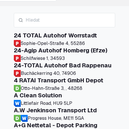
24 TOTAL Autohof Worrstadt
Sophie-Opel-Straße 4, 55286
24-Agip Autohof Homberg (Efze)
Schilfwiese 1, 34593
24-TOTAL Autohof Bad Rappenau
Buchäckerring 40, 74906
4 RATAI Transport GmbH Depot
Otto-Hahn-Straße 3, , 48268
A Clean Solution
Littlefair Road, HU9 5LP
A.W Jenkinson Transport Ltd
Progress House, ME11 5GA
A+G Nettetal - Depot Parking