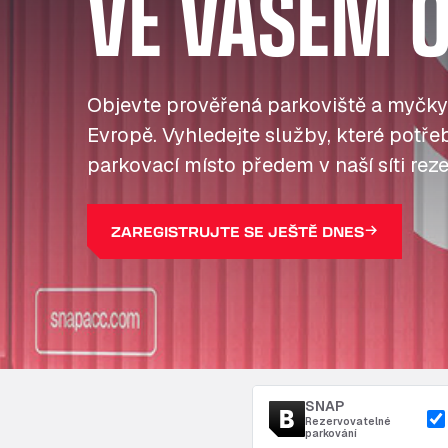
VE VAŠEM O
Objevte prověřená parkoviště a myčky
Evropě. Vyhledejte služby, které potřebu
parkovací místo předem v naší síti reze
ZAREGISTRUJTE SE JEŠTĚ DNES
SNAP
Rezervovatelné
parkování