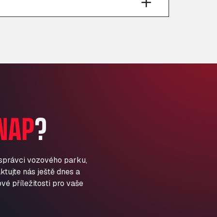
Anglia Motel
Washway Road, PE12 8LT
Anpol Sp. z o.o.
Ul. Torunska 147, 85884
Aqua Ariva GmbH
Marie-Curie-Straße 24, 68219
Aral Autohof Bockel
An der Autobahn 1, 27404
ARAL Autohof Bockenem
NAP
?
Oppelner Str. 1, 31167
ARAL Autohof Merklingen
Nellinger Str. 24, 89188
ARAL Autohof Preis
 správci vozového parku,
ktujte nás ještě dnes a
Schellweilerstraße 1, 66871
ARAL Tankstelle - XXL
vé příležitosti pro vaše
Truckwash.de GmbH
Obernburger Str. 127, 63811