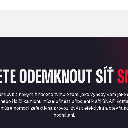
–
–
ETE ODEMKNOUT SÍŤ
S
romluvit s někým z našeho týmu o tom, jaké výhody vám jako
nebo řidiči kamionu může přinést připojení k síti SNAP, konta
může pomoci zefektivnit provoz, zvýšit efektivitu a otevřít no
podnikání.