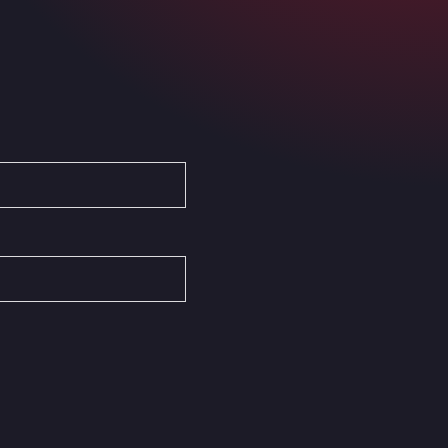
Ardleigh South Services
a120 westbound, CO77SL
Area 47 Hermanos Rico
Autovia A4 km 47, 28300
Area de Servicio Agetrans
Autovia del Mediterraneo , 30850
Area Servicio Galp Las Bovedas
Autovia 5 KM 405, 7, 06006
Area Servidiesel S L
Calle Migjorn No 6, 12539
Arluno Truck Village
Via per Turbigo 69, 20004
Asapjobs
Objazdowa 35, 99-300
Ashford International Truck Stop
Unit 14 Waterbrook Park, TN24 0FL
Ashford International Truck Wash -
R J Hawkins Ltd