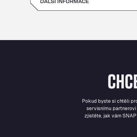
DALŠÍ INFORMACE
sobota
neděle
CHC
Pokud byste si chtěli p
servisnímu partnerovi 
zjistěte, jak vám SNAP 