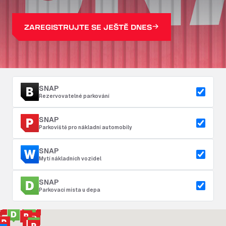
ZAREGISTRUJTE SE JEŠTĚ DNES
SNAP
Rezervovatelné parkování
SNAP
Parkoviště pro nákladní automobily
SNAP
Mytí nákladních vozidel
SNAP
Parkovací místa u depa