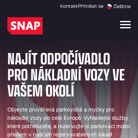
Kontakt
Přihlásit se
Čeština
Otevř
NAJÍT ODPOČÍVADLO
PRO NÁKLADNÍ VOZY VE
VAŠEM OKOLÍ
Objevte prověřená parkoviště a myčky pro
nákladní vozy po celé Evropě. Vyhledejte služby,
které potřebujete, a rezervujte si parkovací místo
předem v naší síti rezervovatelných lokalit.