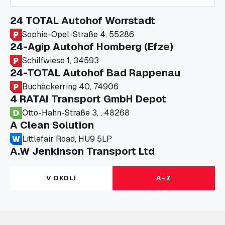
24 TOTAL Autohof Worrstadt
Sophie-Opel-Straße 4, 55286
24-Agip Autohof Homberg (Efze)
Schilfwiese 1, 34593
24-TOTAL Autohof Bad Rappenau
Buchäckerring 40, 74906
4 RATAI Transport GmbH Depot
Otto-Hahn-Straße 3, , 48268
A Clean Solution
Littlefair Road, HU9 5LP
A.W Jenkinson Transport Ltd
Progress House, ME11 5GA
A+G Nettetal - Depot Parking
V OKOLÍ
A–Z
Am Panneschopp 7, 41334
A1 Truckstop Colsterworth Ltd
A151, Bourne Road, NG33 5JN