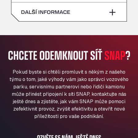
neděle
–
All 4 Trucks
sobota
–
DALŠÍ INFORMACE
Klaverbladstaat 21, 3560
American Truck Wash
neděle
–
Av. des Etats-Unis 90, 6041
Andamur Guarroman
Aut. A4 Salida 288 Pol. Ind. del Guadiel, 23210
CHCETE ODEMKNOUT SÍŤ
SNAP
?
Andamur La Junquera
AP7 Salida 2, C/ Bassegoda, 4, 17700
Andamur Pamplona
Pokud byste si chtěli promluvit s někým z našeho
A-15 Salida Imarcoain, 31119
týmu o tom, jaké výhody vám jako správci vozového
Andamur San Roman II
parku, servisnímu partnerovi nebo řidiči kamionu
může přinést připojení k síti SNAP, kontaktujte nás
Aut A1 Exit 385, 01207
ještě dnes a zjistěte, jak vám SNAP může pomoci
Anglia Motel
zefektivnit provoz, zvýšit efektivitu a otevřít nové
Washway Road, PE12 8LT
příležitosti pro vaše podnikání.
Anpol Sp. z o.o.
Ul. Torunska 147, 85884
Aqua Ariva GmbH
OZVĚTE SE NÁM JEŠTĚ DNES