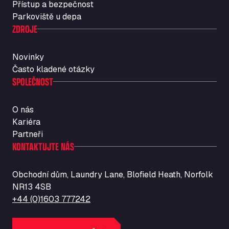
Přístup a bezpečnost
Str. Vigentina, 205 km 5+380, 27010
Parkoviště u depa
Autotransit Amann
ZDROJE
Auf dem Dreisch 8, 34346
Avin Kominis
Novinky
Vasilikos Intersection E90, 46 100
Často kladené otázky
AW Jenkinson Runcorn Truck Parking
SPOLEČNOST
Ashville Way, WA7 3EZ
AWJ Penrith Truckstop
O nás
M6 J40, Penrith Industrial Estate, CA11 9EH
Kariéra
Backline Logistics Limited
Partneři
Hill Barton Business park, EX5 1DR
KONTAKTUJTE NÁS
Ballestas Flores
Ctra C 157 , 37009
Obchodní dům, Laundry Lane, Blofield Heath, Norfolk
Ballinluig Services
NR13 4SB
Ballinluig, PH9 0LG
+44 (0)1603 777242
Bapaume Truck House A1
ZI de la Vallée du Bois EST, 62450