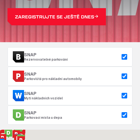
ZAREGISTRUJTE SE JEŠTĚ DNES
SNAP
Rezervovatelné parkování
SNAP
Parkoviště pro nákladní automobily
SNAP
Mytí nákladních vozidel
SNAP
Parkovací místa u depa