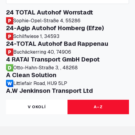
24 TOTAL Autohof Worrstadt
Sophie-Opel-Straße 4, 55286
24-Agip Autohof Homberg (Efze)
Schilfwiese 1, 34593
24-TOTAL Autohof Bad Rappenau
Buchäckerring 40, 74906
4 RATAI Transport GmbH Depot
Otto-Hahn-Straße 3, , 48268
A Clean Solution
Littlefair Road, HU9 5LP
A.W Jenkinson Transport Ltd
Progress House, ME11 5GA
A+G Nettetal - Depot Parking
V OKOLÍ
A–Z
Am Panneschopp 7, 41334
A1 Truckstop Colsterworth Ltd
A151, Bourne Road, NG33 5JN