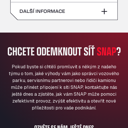
neděle
–
All 4 Trucks
sobota
–
DALŠÍ INFORMACE
Klaverbladstaat 21, 3560
American Truck Wash
neděle
–
Av. des Etats-Unis 90, 6041
Andamur Guarroman
Aut. A4 Salida 288 Pol. Ind. del Guadiel, 23210
CHCETE ODEMKNOUT SÍŤ
SNAP
?
Andamur La Junquera
AP7 Salida 2, C/ Bassegoda, 4, 17700
Andamur Pamplona
Pokud byste si chtěli promluvit s někým z našeho
A-15 Salida Imarcoain, 31119
týmu o tom, jaké výhody vám jako správci vozového
Andamur San Roman II
parku, servisnímu partnerovi nebo řidiči kamionu
může přinést připojení k síti SNAP, kontaktujte nás
Aut A1 Exit 385, 01207
ještě dnes a zjistěte, jak vám SNAP může pomoci
Anglia Motel
zefektivnit provoz, zvýšit efektivitu a otevřít nové
Washway Road, PE12 8LT
příležitosti pro vaše podnikání.
Anpol Sp. z o.o.
Ul. Torunska 147, 85884
Aqua Ariva GmbH
OZVĚTE SE NÁM JEŠTĚ DNES