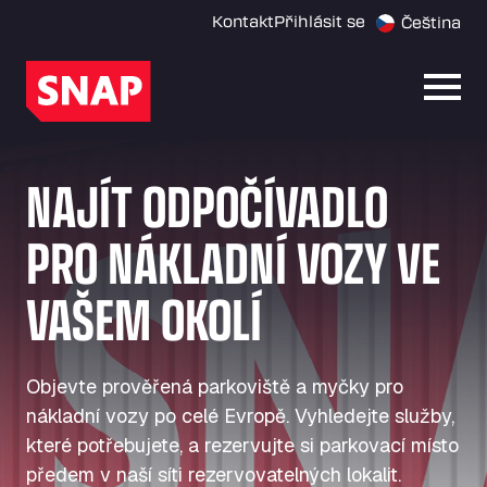
Kontakt
Přihlásit se
Čeština
Otevř
NAJÍT ODPOČÍVADLO
PRO NÁKLADNÍ VOZY VE
VAŠEM OKOLÍ
Objevte prověřená parkoviště a myčky pro
nákladní vozy po celé Evropě. Vyhledejte služby,
které potřebujete, a rezervujte si parkovací místo
předem v naší síti rezervovatelných lokalit.