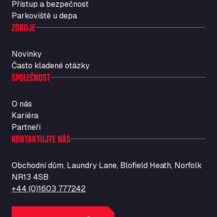
Přístup a bezpečnost
Str. Vigentina, 205 km 5+380, 27010
Parkoviště u depa
Autotransit Amann
ZDROJE
Auf dem Dreisch 8, 34346
Avin Kominis
Novinky
Vasilikos Intersection E90, 46 100
Často kladené otázky
AW Jenkinson Runcorn Truck Parking
SPOLEČNOST
Ashville Way, WA7 3EZ
AWJ Penrith Truckstop
O nás
M6 J40, Penrith Industrial Estate, CA11 9EH
Kariéra
Backline Logistics Limited
Partneři
Hill Barton Business park, EX5 1DR
KONTAKTUJTE NÁS
Ballestas Flores
Ctra C 157 , 37009
Obchodní dům, Laundry Lane, Blofield Heath, Norfolk
Ballinluig Services
NR13 4SB
Ballinluig, PH9 0LG
+44 (0)1603 777242
Bapaume Truck House A1
ZI de la Vallée du Bois EST, 62450